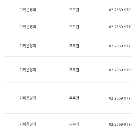
명,
교
직
기획운영과
주무관
02-2669-9780
육
위/
연
직
수
급,
과
기획운영과
주무관
02-2669-9779
전
어
화,
문
담
연
당
기획운영과
주무관
02-2669-9773
구
업
실
무)
어
문
연
기획운영과
주무관
02-2669-9768
구
과
어
문
연
구
기획운영과
주무관
02-2669-9778
과
(사
전
팀)
언
기획운영과
공무직
02-2669-9776
어
정