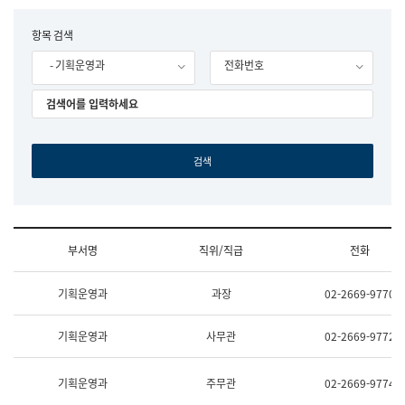
립
국
F
항목 검색
어
o
원
- 기획운영과
전화번호
r
조
m
직
도
국
어
원
원
장
기
획
연
수
부서명
직위/직급
전화
부
기
조
획
기획운영과
과장
02-2669-9770
직
운
및
영
업
과
기획운영과
사무관
02-2669-9772
무
공
소
공
개
언
기획운영과
주무관
02-2669-9774
(부
어
서
과