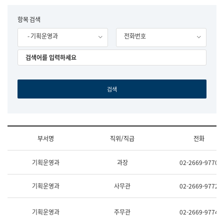
립
국
F
항목 검색
어
o
원
- 기획운영과
전화번호
r
조
m
직
도
국
어
원
원
장
기
획
연
수
부서명
직위/직급
전화
부
기
조
획
기획운영과
과장
02-2669-9770
직
운
및
영
업
과
기획운영과
사무관
02-2669-9772
무
공
소
공
개
언
기획운영과
주무관
02-2669-9774
(부
어
서
과