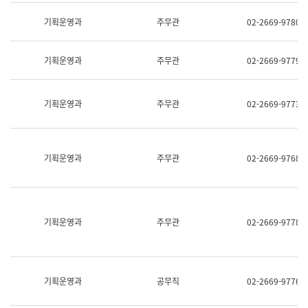
명,
교
직
기획운영과
주무관
02-2669-9780
육
위/
연
직
수
급,
과
기획운영과
주무관
02-2669-9779
전
어
화,
문
담
연
당
기획운영과
주무관
02-2669-9773
구
업
실
무)
어
문
연
기획운영과
주무관
02-2669-9768
구
과
어
문
연
구
기획운영과
주무관
02-2669-9778
과
(사
전
팀)
언
기획운영과
공무직
02-2669-9776
어
정