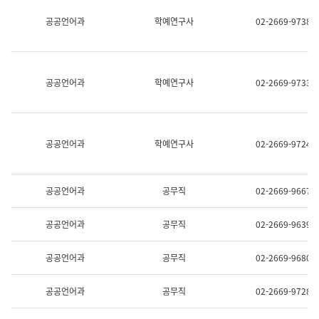
명,
교
공공언어과
학예연구사
02-2669-9738
직
육
위/
연
직
수
급,
과
전
어
공공언어과
학예연구사
02-2669-9733
화,
문
담
연
당
구
업
실
무)
어
공공언어과
학예연구사
02-2669-9724
문
연
구
과
공공언어과
공무직
02-2669-9667
어
문
연
공공언어과
공무직
02-2669-9639
구
과
(사
공공언어과
공무직
02-2669-9680
전
팀)
언
공공언어과
공무직
02-2669-9728
어
정