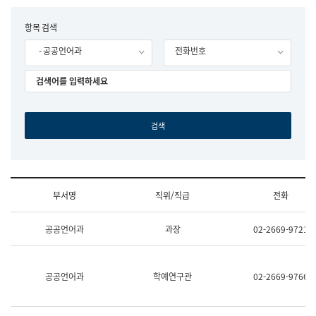
립
국
F
항목 검색
어
o
원
- 공공언어과
전화번호
r
조
m
직
도
국
어
원
원
장
기
획
연
수
부서명
직위/직급
전화
부
기
조
획
공공언어과
과장
02-2669-9721
직
운
및
영
업
과
무
공
공공언어과
학예연구관
02-2669-9766
소
공
개
언
(부
어
서
과