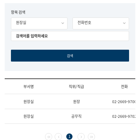
립
국
F
항목 검색
어
o
원
원장실
전화번호
r
조
m
직
도
국
어
원
원
장
기
획
연
수
부서명
직위/직급
전화
부
기
조
획
원장실
원장
02-2669-9700
직
운
및
영
업
과
원장실
공무직
02-2669-9702
무
공
소
공
개
언
(부
어
첫 페이지
이전 페이지
다음 페이지
마지막 페이지
1
서
과