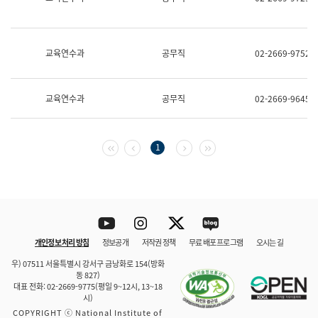
보
과
한
국
교육연수과
공무직
02-2669-9752
어
진
흥
과
교육연수과
공무직
02-2669-9645
수
어
점
자
첫 페이지
이전 페이지
다음 페이지
마지막 페이지
1
진
흥
과
Youtube
Instagram
Twitter
blog
개인정보 처리 방침
정보공개
저작권 정책
무료 배포 프로그램
오시는 길
바로 가기
문체부와 소속기관
우) 07511 서울특별시 강서구 금낭화로 154(방화
동 827)
대표 전화: 02-2669-9775(평일 9~12시, 13~18
시)
COPYRIGHT ⓒ National Institute of