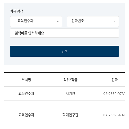
립
국
F
항목 검색
어
o
원
- 교육연수과
전화번호
r
조
m
직
도
국
어
원
원
장
기
획
연
수
부서명
직위/직급
전화
부
기
조
획
교육연수과
서기관
02-2669-9731
직
운
및
영
업
과
무
공
소
공
교육연수과
학예연구관
02-2669-9740
개
언
(부
어
서
과