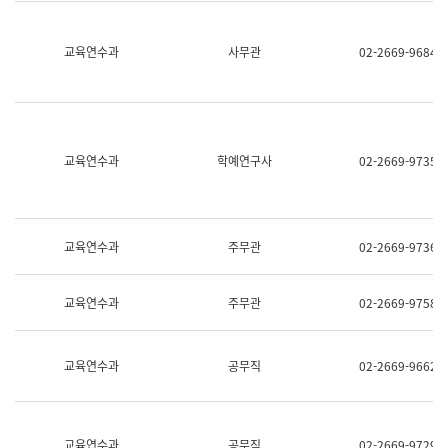
명,
교
직
육
위/
연
교육연수과
사무관
02-2669-9684
직
수
급,
과
전
어
화,
문
담
연
당
구
교육연수과
학예연구사
02-2669-9735
업
실
무)
어
문
연
구
교육연수과
주무관
02-2669-9736
과
어
문
교육연수과
주무관
02-2669-9758
연
구
과
(사
교육연수과
공무직
02-2669-9662
전
팀)
언
어
정
교육연수과
공무직
02-2669-9729