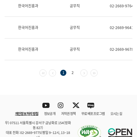
보
한국어진흥과
공무직
02-2669-9764
과
한
국
어
한국어진흥과
공무직
02-2669-9641
진
흥
과
수
한국어진흥과
공무직
02-2669-9678
어
점
자
진
흥
첫 페이지
이전 페이지
다음 페이지
마지막 페이지
1
2
과
Youtube
Instagram
Twitter
blog
개인정보 처리 방침
정보공개
저작권 정책
무료 배포 프로그램
오시는 길
바로 가기
문체부와 소속기관
우) 07511 서울특별시 강서구 금낭화로 154(방화
동 827)
대표 전화: 02-2669-9775(평일 9~12시, 13~18