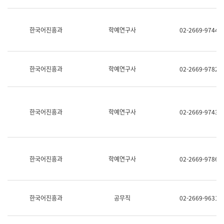
명,
교
직
육
위/
연
한국어진흥과
학예연구사
02-2669-9744
직
수
급,
과
전
어
화,
문
담
연
한국어진흥과
학예연구사
02-2669-9782
당
구
업
실
무)
어
문
연
한국어진흥과
학예연구사
02-2669-9743
구
과
어
문
연
한국어진흥과
학예연구사
02-2669-9786
구
과
(사
전
팀)
한국어진흥과
공무직
02-2669-9631
언
어
정