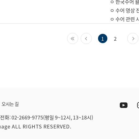
ㅇ 한국수어 활
ㅇ 수어 영상 
ㅇ 수어 관련 
첫 페이지
이전 페이지
1
2
Yout
오시는 길
전화: 02-2669-9775(평일 9~12시, 13~18시)
guage ALL RIGHTS RESERVED.