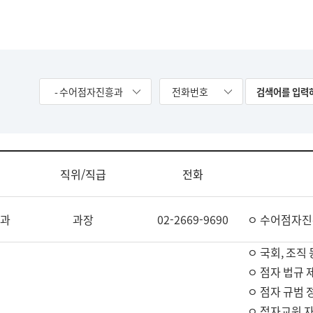
- 수어점자진흥과
전화번호
직위/직급
전화
과
과장
02-2669-9690
ㅇ 수어점자진
ㅇ 국회, 조직 
ㅇ 점자 법규 
ㅇ 점자 규범 
ㅇ 점자교원 