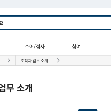
수어/점자
참여
조직과 업무 소개
바로가기
바로가기
업무 소개