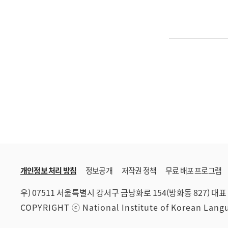
개인정보 처리 방침
정보공개
저작권 정책
무료 배포 프로그램
우) 07511 서울특별시 강서구 금낭화로 154(방화동 827)
대표 
COPYRIGHT ⓒ National Institute of Korean Lan