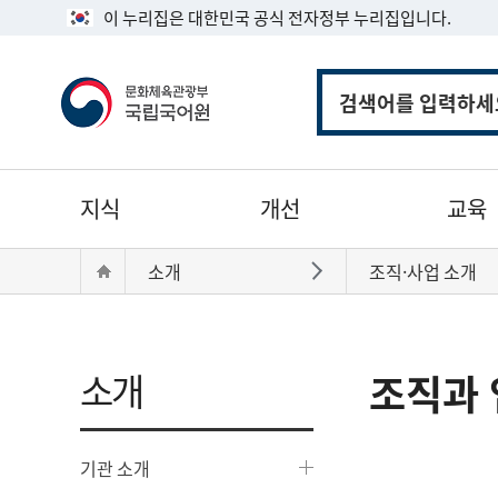
이 누리집은 대한민국 공식 전자정부 누리집입니다.
통
합
검
색
주
지식
개선
교육
메
뉴
현
Home
소개
조직·사업 소개
바로가기
재
위
치:
소개
조직과 
기관 소개