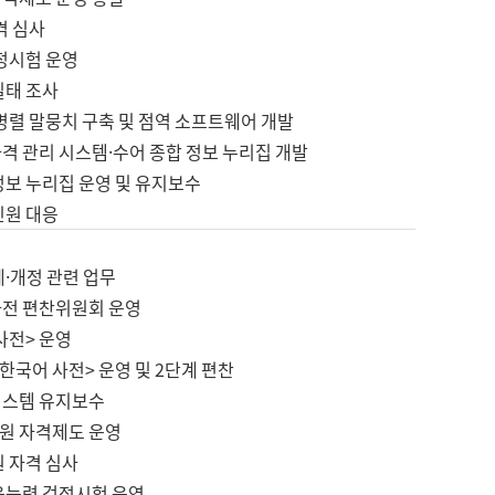
격 심사
검정시험 운영
실태 조사
병렬 말뭉치 구축 및 점역 소프트웨어 개발
격 관리 시스템·수어 종합 정보 누리집 개발
정보 누리집 운영 및 유지보수
민원 대응
제·개정 관련 업무
사전 편찬위원회 운영
사전> 운영
한국어 사전> 운영 및 2단계 편찬
시스템 유지보수
원 자격제도 운영
원 자격 심사
육능력 검정시험 운영