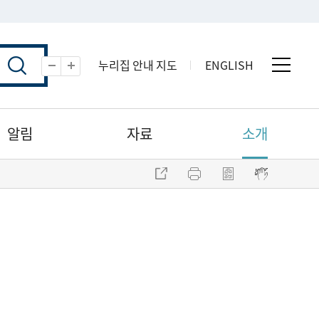
누리집 안내 지도
ENGLISH
전체 
축소
확대
알림
자료
소개
주소 복사
프린트
점자파일 내려받기
점자뷰어 보