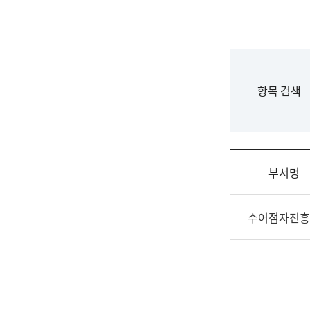
국
립
국
어
원
F
항목 검색
조
o
직
r
도
m
국
어
부서명
원
원
조
장
수어점자진흥
직
기
및
획
업
연
무
수
소
부
개
기