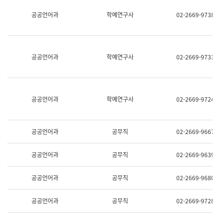
명,
교
공공언어과
학예연구사
02-2669-9738
직
육
위/
연
직
수
급,
과
전
어
공공언어과
학예연구사
02-2669-9733
화,
문
담
연
당
구
업
실
무)
어
공공언어과
학예연구사
02-2669-9724
문
연
구
과
공공언어과
공무직
02-2669-9667
어
문
연
공공언어과
공무직
02-2669-9639
구
과
(사
공공언어과
공무직
02-2669-9680
전
팀)
언
공공언어과
공무직
02-2669-9728
어
정