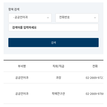
립
국
F
항목 검색
어
o
원
- 공공언어과
전화번호
r
조
m
직
도
국
어
원
원
장
기
획
연
수
부서명
직위/직급
전화
부
기
조
획
공공언어과
과장
02-2669-9721
직
운
및
영
업
과
무
공
공공언어과
학예연구관
02-2669-9766
소
공
개
언
(부
어
서
과