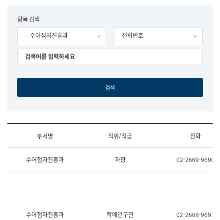
립
국
F
항목 검색
어
o
원
- 수어점자진흥과
전화번호
r
조
m
직
도
국
어
원
원
장
기
획
연
수
부서명
직위/직급
전화
부
기
조
획
수어점자진흥과
과장
02-2669-9690
직
운
및
영
업
과
무
공
소
공
개
언
(부
어
수어점자진흥과
학예연구관
02-2669-9691
서
과