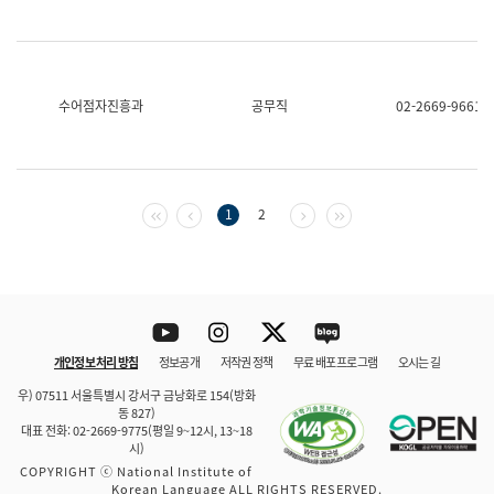
수어점자진흥과
공무직
02-2669-9661
첫 페이지
이전 페이지
다음 페이지
마지막 페이지
1
2
Youtube
Instagram
Twitter
blog
개인정보 처리 방침
정보공개
저작권 정책
무료 배포 프로그램
오시는 길
바로 가기
문체부와 소속기관
우) 07511 서울특별시 강서구 금낭화로 154(방화
동 827)
대표 전화: 02-2669-9775(평일 9~12시, 13~18
시)
COPYRIGHT ⓒ National Institute of
Korean Language ALL RIGHTS RESERVED.