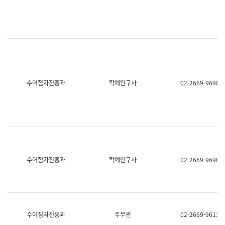
명,
교
직
육
위/
연
직
수
급,
과
전
어
화,
문
담
연
당
구
수어점자진흥과
학예연구사
02-2669-9698
업
실
무)
어
문
연
구
과
어
문
연
수어점자진흥과
학예연구사
02-2669-9696
구
과
(사
전
팀)
언
어
수어점자진흥과
주무관
02-2669-9613
정