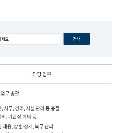
담당 업무
 업무 총괄
, 서무, 경리, 시설 관리 등 총괄
계획, 기관장 회의 등
원 채용, 상훈·징계, 복무 관리