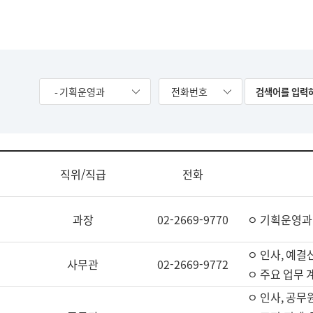
- 기획운영과
전화번호
직위/직급
전화
과장
02-2669-9770
ㅇ 기획운영과
ㅇ 인사, 예결산
사무관
02-2669-9772
ㅇ 주요 업무 
ㅇ 인사, 공무