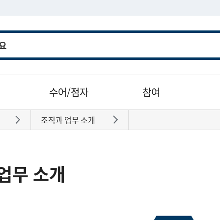
수어/점자
참여
조직과 업무 소개
바로가기
바로가기
업무 소개