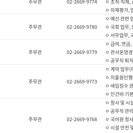
주무관
02-2669-9774
ㅇ 조직·직제,
ㅇ 자체평가,
ㅇ 예산 관련 
주무관
02-2669-9780
ㅇ 국회 업무
ㅇ 서무업무,
ㅇ 급여, 연금
주무관
02-2669-9779
ㅇ 관서운영경비
ㅇ 공무직 퇴직
ㅇ 계약 업무(
ㅇ 지출원인행위
주무관
02-2669-9773
ㅇ 세입징수 
ㅇ 인건비·기
ㅇ 청사 및 시
ㅇ 공무직 관리
주무관
02-2669-9768
ㅇ 국어원 청
ㅇ 시설 안전 