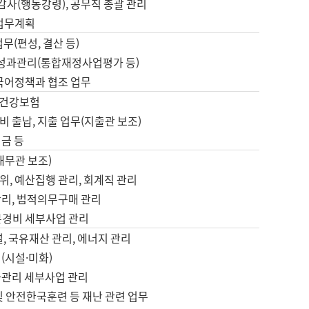
 감사(행동강령), 공무직 총괄 관리
 업무계획
업무(편성, 결산 등)
, 성과관리(통합재정사업평가 등)
 국어정책과 협조 업무
, 건강보험
 출납, 지출 업무(지출관 보조)
금 등
재무관 보조)
, 예산집행 관리, 회계직 관리
관리, 법적의무구매 관리
본경비 세부사업 관리
설, 국유재산 관리, 에너지 관리
(시설·미화)
사관리 세부사업 관리
및 안전한국훈련 등 재난 관련 업무