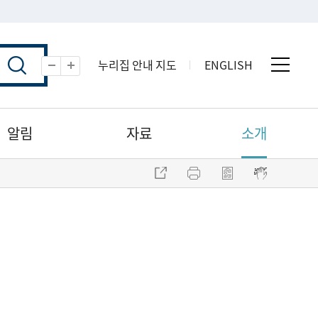
누리집 안내 지도
ENGLISH
전체 
축소
확대
알림
자료
소개
주소 복사
프린트
점자파일 내려받기
점자뷰어 보