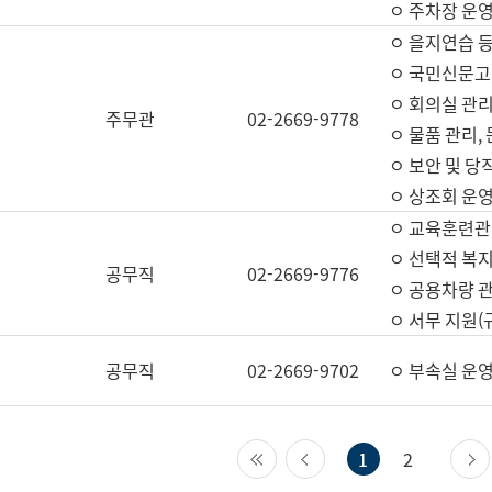
ㅇ 주차장 운
ㅇ 을지연습 
ㅇ 국민신문고,
ㅇ 회의실 관리
주무관
02-2669-9778
ㅇ 물품 관리,
ㅇ 보안 및 당
ㅇ 상조회 운
ㅇ 교육훈련관
ㅇ 선택적 복지
공무직
02-2669-9776
ㅇ 공용차량 관
ㅇ 서무 지원(
공무직
02-2669-9702
ㅇ 부속실 운
첫 페이지
이전 페이지
1
2