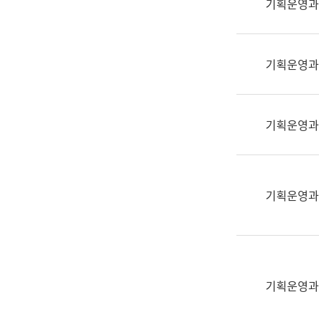
기획운영과
(부
획
서
운
명,
영
직
기획운영과
과
위/
공
직
공
급,
언
기획운영과
전
어
화,
과
담
교
당
육
기획운영과
업
연
무)
수
과
어
문
기획운영과
연
구