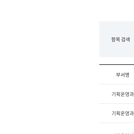
국
립
국
어
원
F
항목 검색
조
o
직
r
도
m
국
어
부서명
원
원
조
장
기획운영과
직
기
및
획
업
연
기획운영과
무
수
소
부
개
기