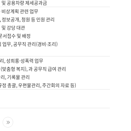
영 및 공용차량 제세공과금
등 비상계획 관련 업무
 정보공개, 청원 등 민원 관리
 및 강당 대관
 문서접수 및 배정
직 업무, 공무직 관리(경비·조리)
영
리, 성희롱·성폭력 업무
(맞춤형 복지), 과 공무직 급여 관리
리, 기록물 관리
규정 총괄, 우편물관리, 주간회의 자료 등)
영
다음 페이지
마지막 페이지