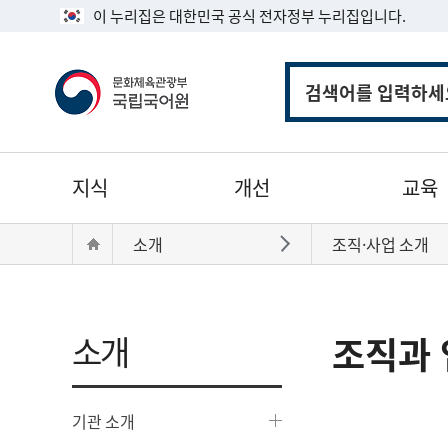
이 누리집은 대한민국 공식 전자정부 누리집입니다.
통
합
검
색
주
지식
개선
교육
메
뉴
현
Home
소개
조직·사업 소개
바로가기
재
위
치:
소개
조직과 
기관 소개