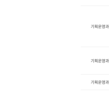
실
어
문
연
구
기획운영과
과
어
문
연
구
과
기획운영과
(사
전
팀)
기획운영과
언
어
정
보
과