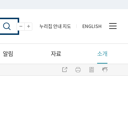
누리집 안내 지도
ENGLISH
전체 
축소
확대
알림
자료
소개
주소 복사
프린트
점자파일 내려받기
점자뷰어 보