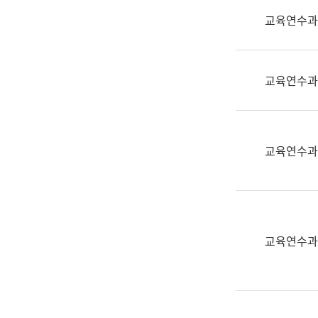
실
교육연수과
어
문
연
구
교육연수과
과
어
문
연
교육연수과
구
과
(사
전
팀)
교육연수과
언
어
정
보
과