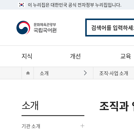
이 누리집은 대한민국 공식 전자정부 누리집입니다.
통
합
검
색
주
지식
개선
교육
메
뉴
현
Home
소개
조직·사업 소개
바로가기
재
위
치:
소개
조직과 
기관 소개