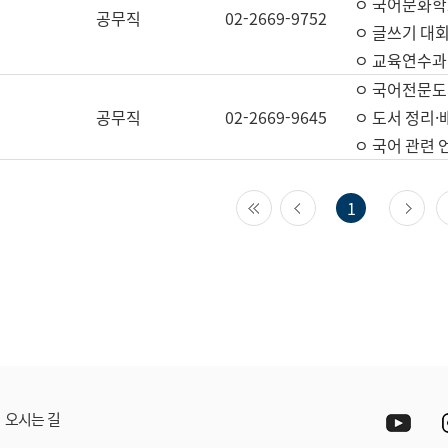
ㅇ 국어문화학
공무직
02-2669-9752
ㅇ 글쓰기 대회
ㅇ 교육연수과
ㅇ 국어전문도
공무직
02-2669-9645
ㅇ 도서 정리·
ㅇ 국어 관련
첫 페이지
이전 페이지
다
1
Yout
오시는 길