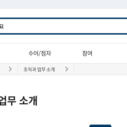
수어/점자
참여
조직과 업무 소개
바로가기
바로가기
업무 소개