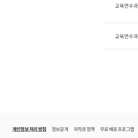
한
교육연수과
국
어
진
흥
교육연수과
과
수
어
점
자
진
흥
과
개인정보 처리 방침
정보공개
저작권 정책
무료 배포 프로그램