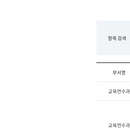
국
립
국
어
원
F
항목 검색
조
o
직
r
도
m
국
어
부서명
원
원
조
장
교육연수과
직
기
및
획
업
연
무
수
소
부
교육연수과
개
기