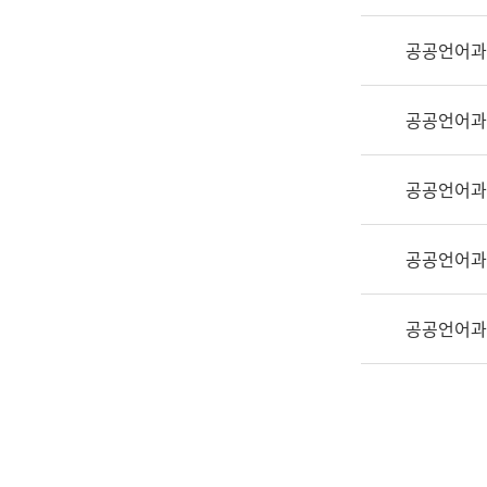
실
어
공공언어과
문
연
구
공공언어과
과
어
문
공공언어과
연
구
공공언어과
과
(사
전
공공언어과
팀)
언
어
정
보
과