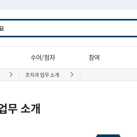
수어/점자
참여
조직과 업무 소개
바로가기
바로가기
업무 소개