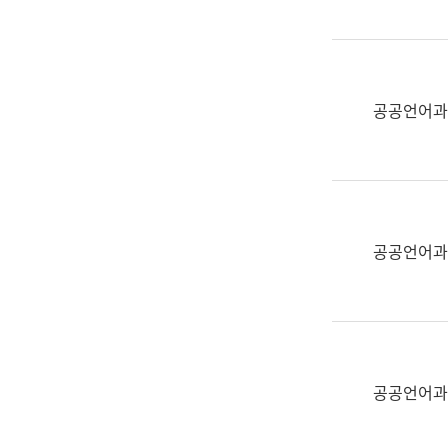
(부
획
서
운
명,
영
직
과
위/
공공언어과
공
직
공
급,
언
전
어
화,
과
담
교
공공언어과
당
육
업
연
무)
수
과
어
문
공공언어과
연
구