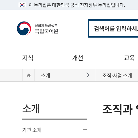
이 누리집은 대한민국 공식 전자정부 누리집입니다.
통
합
검
색
주
지식
개선
교육
메
뉴
현
Home
소개
조직·사업 소개
바로가기
재
위
치:
소개
조직과 
기관 소개