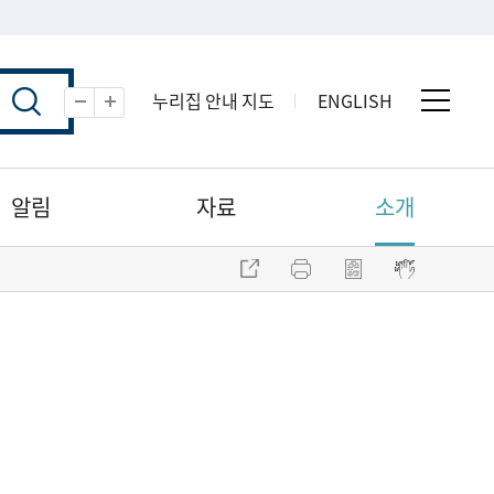
누리집 안내 지도
ENGLISH
전체 
축소
확대
알림
자료
소개
주소 복사
프린트
점자파일 내려받기
점자뷰어 보