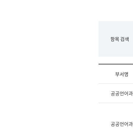
국
립
국
어
원
F
항목 검색
조
o
직
r
도
m
국
어
부서명
원
원
조
장
공공언어과
직
기
및
획
업
연
무
수
소
공공언어과
부
개
기