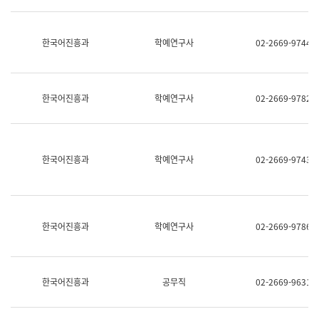
명,
교
직
육
위/
연
한국어진흥과
학예연구사
02-2669-9744
직
수
급,
과
전
어
화,
문
담
연
한국어진흥과
학예연구사
02-2669-9782
당
구
업
실
무)
어
문
연
한국어진흥과
학예연구사
02-2669-9743
구
과
어
문
연
한국어진흥과
학예연구사
02-2669-9786
구
과
(사
전
팀)
한국어진흥과
공무직
02-2669-9631
언
어
정