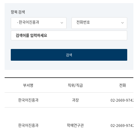
립
국
F
항목 검색
어
o
원
- 한국어진흥과
전화번호
r
조
m
직
도
국
어
원
원
장
기
획
연
수
부서명
직위/직급
전화
부
기
조
획
한국어진흥과
과장
02-2669-9742
직
운
및
영
업
과
무
공
소
공
한국어진흥과
학예연구관
02-2669-9742
개
언
(부
어
서
과