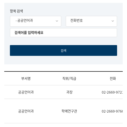
립
국
F
항목 검색
어
o
원
- 공공언어과
전화번호
r
조
m
직
도
국
어
원
원
장
기
획
연
수
부서명
직위/직급
전화
부
기
조
획
공공언어과
과장
02-2669-9721
직
운
및
영
업
과
무
공
공공언어과
학예연구관
02-2669-9766
소
공
개
언
(부
어
서
과