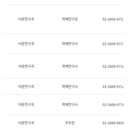
명,
교
직
육
위/
연
직
어문연구과
학예연구관
02-2669-9713
수
급,
과
전
어
화,
문
담
연
당
구
어문연구과
학예연구사
02-2669-9717
업
실
무)
어
문
연
어문연구과
학예연구사
02-2669-9714
구
과
어
문
어문연구과
학예연구사
02-2669-9712
연
구
과
(사
어문연구과
학예연구사
02-2669-9716
전
팀)
언
어
어문연구과
주무관
02-2669-9630
정