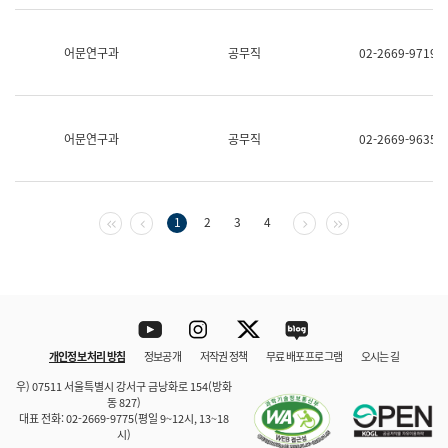
보
과
한
어문연구과
공무직
02-2669-9719
국
어
진
흥
과
어문연구과
공무직
02-2669-9635
수
어
점
자
진
첫 페이지
이전 페이지
다음 페이지
마지막 페이지
1
2
3
4
흥
과
Youtube
Instagram
Twitter
blog
개인정보 처리 방침
정보공개
저작권 정책
무료 배포 프로그램
오시는 길
바로 가기
문체부와 소속기관
우) 07511 서울특별시 강서구 금낭화로 154(방화
동 827)
대표 전화: 02-2669-9775(평일 9~12시, 13~18
시)