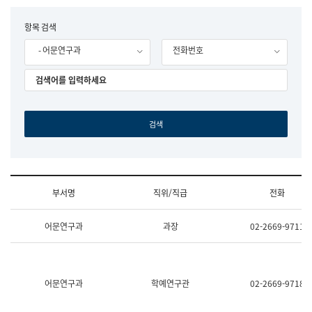
립
국
F
항목 검색
어
o
원
- 어문연구과
전화번호
r
조
m
직
도
국
어
원
원
장
기
획
연
수
부서명
직위/직급
전화
부
기
조
획
어문연구과
과장
02-2669-9711
직
운
및
영
업
과
무
공
소
공
어문연구과
학예연구관
02-2669-9718
개
언
(부
어
서
과