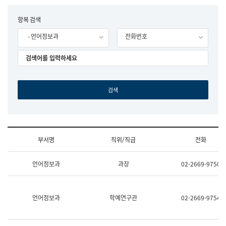
립
국
F
항목 검색
어
o
원
- 언어정보과
전화번호
r
조
m
직
도
국
어
원
원
장
기
획
연
수
부서명
직위/직급
전화
부
기
조
획
언어정보과
과장
02-2669-9750
직
운
및
영
업
과
무
공
언어정보과
학예연구관
02-2669-9754
소
공
개
언
(부
어
서
과