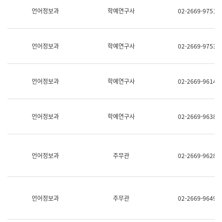
명,
교
언어정보과
학예연구사
02-2669-9751
직
육
위/
연
직
수
급,
과
언어정보과
학예연구사
02-2669-9753
전
어
화,
문
담
연
당
구
언어정보과
학예연구사
02-2669-9614
업
실
무)
어
문
연
언어정보과
학예연구사
02-2669-9638
구
과
어
문
연
언어정보과
주무관
02-2669-9628
구
과
(사
전
팀)
언어정보과
주무관
02-2669-9649
언
어
정