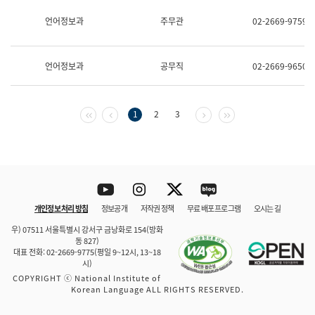
보
과
언어정보과
주무관
02-2669-9759
한
국
어
언어정보과
공무직
02-2669-9650
진
흥
과
수
첫 페이지
이전 페이지
다음 페이지
마지막 페이지
1
2
3
어
점
자
진
흥
과
Youtube
Instagram
Twitter
blog
개인정보 처리 방침
정보공개
저작권 정책
무료 배포 프로그램
오시는 길
바로 가기
문체부와 소속기관
우) 07511 서울특별시 강서구 금낭화로 154(방화
동 827)
대표 전화: 02-2669-9775(평일 9~12시, 13~18
시)
COPYRIGHT ⓒ National Institute of
Korean Language ALL RIGHTS RESERVED.