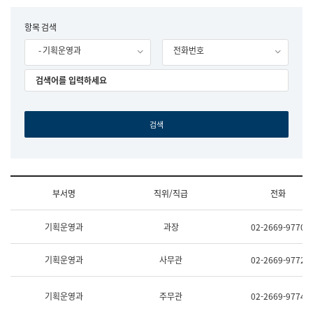
립
국
F
항목 검색
어
o
원
- 기획운영과
전화번호
r
조
m
직
도
국
어
원
원
장
기
획
연
수
부서명
직위/직급
전화
부
기
조
획
기획운영과
과장
02-2669-9770
직
운
및
영
업
과
기획운영과
사무관
02-2669-9772
무
공
소
공
개
언
기획운영과
주무관
02-2669-9774
(부
어
서
과