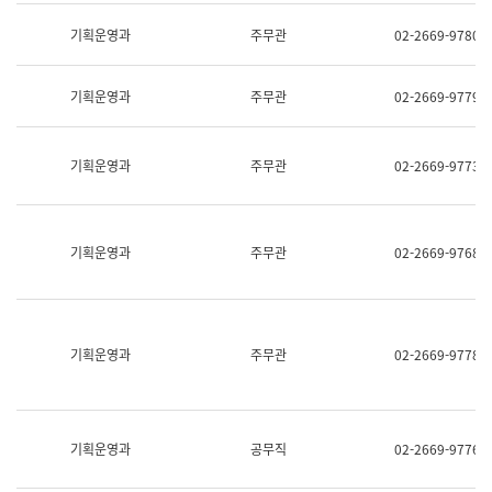
명,
교
직
기획운영과
주무관
02-2669-9780
육
위/
연
직
수
급,
과
기획운영과
주무관
02-2669-9779
전
어
화,
문
담
연
당
기획운영과
주무관
02-2669-9773
구
업
실
무)
어
문
연
기획운영과
주무관
02-2669-9768
구
과
어
문
연
구
기획운영과
주무관
02-2669-9778
과
(사
전
팀)
언
기획운영과
공무직
02-2669-9776
어
정