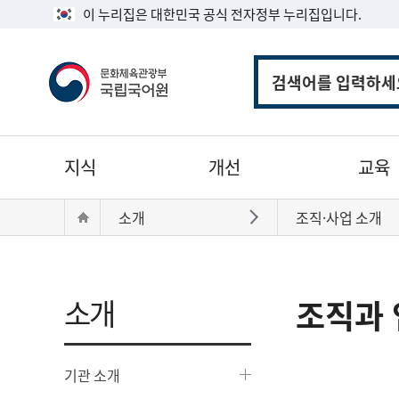
이 누리집은 대한민국 공식 전자정부 누리집입니다.
통
합
검
색
주
지식
개선
교육
메
뉴
현
Home
소개
조직·사업 소개
바로가기
재
위
치:
소개
조직과 
기관 소개