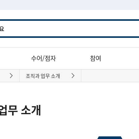
수어/점자
참여
조직과 업무 소개
바로가기
바로가기
업무 소개