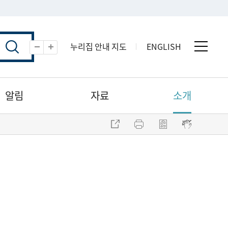
누리집 안내 지도
ENGLISH
전체 
축소
확대
알림
자료
소개
주소 복사
프린트
점자파일 내려받기
점자뷰어 보