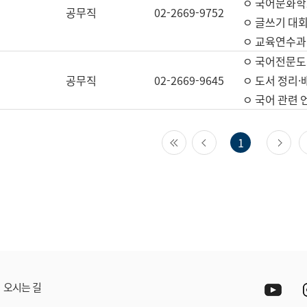
ㅇ 국어문화학
공무직
02-2669-9752
ㅇ 글쓰기 대회
ㅇ 교육연수과
ㅇ 국어전문도
공무직
02-2669-9645
ㅇ 도서 정리·
ㅇ 국어 관련
첫 페이지
이전 페이지
다
1
Yout
오시는 길