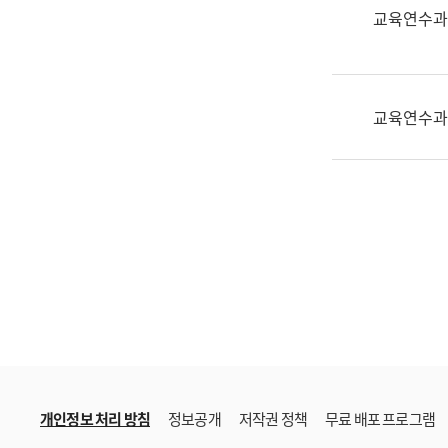
한
교육연수과
국
어
진
흥
교육연수과
과
수
어
점
자
진
흥
과
개인정보 처리 방침
정보공개
저작권 정책
무료 배포 프로그램