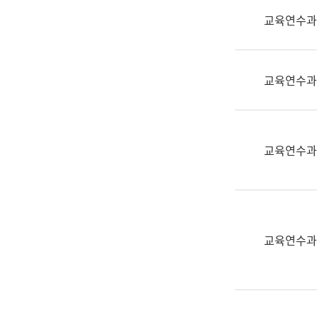
실
교육연수과
어
문
연
구
교육연수과
과
어
문
연
교육연수과
구
과
(사
전
팀)
교육연수과
언
어
정
보
과