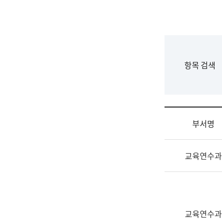
국
립
국
어
원
F
항목 검색
조
o
직
r
도
m
국
어
부서명
원
원
조
장
교육연수과
직
기
및
획
업
연
무
수
소
부
교육연수과
개
기