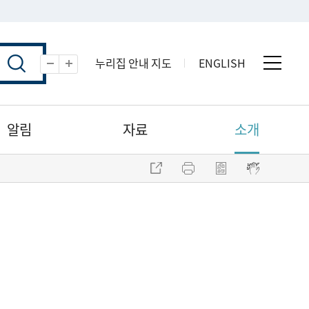
누리집 안내 지도
ENGLISH
전체 
축소
확대
알림
자료
소개
주소 복사
프린트
점자파일 내려받기
점자뷰어 보