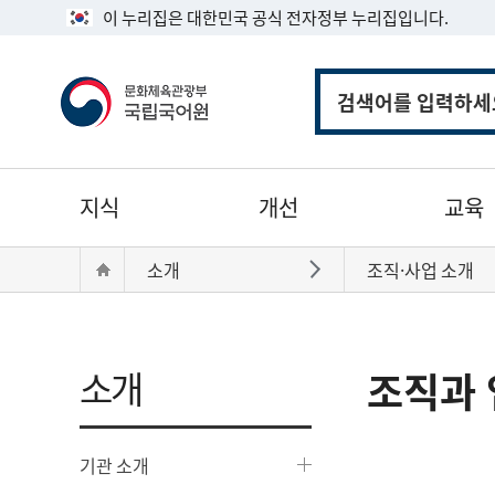
이 누리집은 대한민국 공식 전자정부 누리집입니다.
통
합
검
색
주
지식
개선
교육
메
뉴
현
Home
소개
조직·사업 소개
바로가기
재
위
치:
소개
조직과 
기관 소개