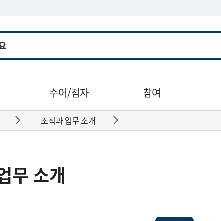
수어/점자
참여
조직과 업무 소개
바로가기
바로가기
업무 소개