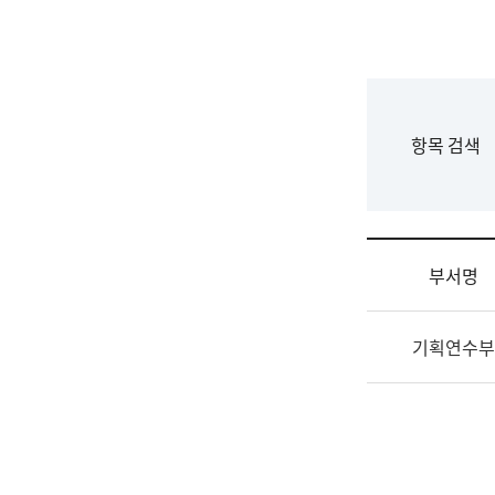
국
립
국
어
원
F
항목 검색
조
o
직
r
도
m
국
어
부서명
원
원
조
장
기획연수부
직
기
및
획
업
연
무
수
소
부
개
기