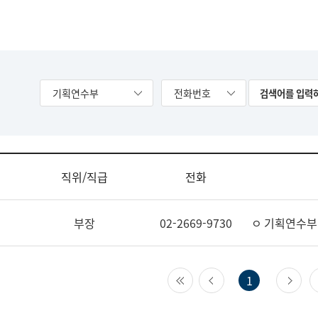
기획연수부
전화번호
직위/직급
전화
부장
02-2669-9730
ㅇ 기획연수부
첫 페이지
이전 페이지
다
1