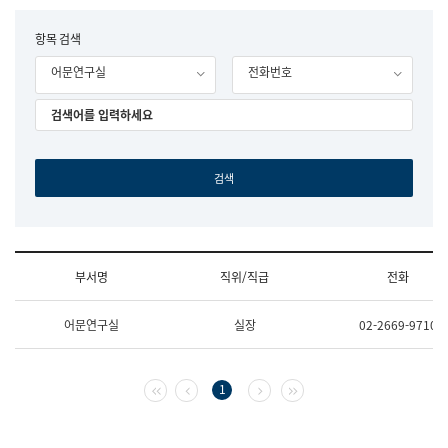
립
국
F
항목 검색
어
o
원
어문연구실
전화번호
r
조
m
직
도
국
어
원
원
장
기
획
연
수
부서명
직위/직급
전화
부
기
조
획
어문연구실
실장
02-2669-9710
직
운
및
영
업
과
무
공
첫 페이지
이전 페이지
다음 페이지
마지막 페이지
1
소
공
개
언
(부
어
서
과