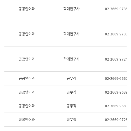
명,
교
공공언어과
학예연구사
02-2669-9738
직
육
위/
연
직
수
급,
과
전
어
공공언어과
학예연구사
02-2669-9733
화,
문
담
연
당
구
업
실
무)
어
공공언어과
학예연구사
02-2669-9724
문
연
구
과
공공언어과
공무직
02-2669-9667
어
문
연
공공언어과
공무직
02-2669-9639
구
과
(사
공공언어과
공무직
02-2669-9680
전
팀)
언
공공언어과
공무직
02-2669-9728
어
정