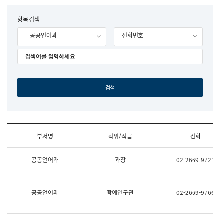
립
국
F
항목 검색
어
o
원
- 공공언어과
전화번호
r
조
m
직
도
국
어
원
원
장
기
획
연
수
부서명
직위/직급
전화
부
기
조
획
공공언어과
과장
02-2669-9721
직
운
및
영
업
과
무
공
공공언어과
학예연구관
02-2669-9766
소
공
개
언
(부
어
서
과