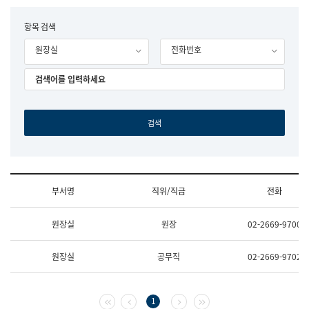
립
국
F
항목 검색
어
o
원
원장실
전화번호
r
조
m
직
도
국
어
원
원
장
기
획
연
수
부서명
직위/직급
전화
부
기
조
획
원장실
원장
02-2669-9700
직
운
및
영
업
과
원장실
공무직
02-2669-9702
무
공
소
공
개
언
(부
어
첫 페이지
이전 페이지
다음 페이지
마지막 페이지
1
서
과