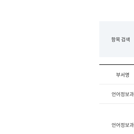
국
립
국
어
원
F
항목 검색
조
o
직
r
도
m
국
어
부서명
원
원
조
장
언어정보과
직
기
및
획
업
연
무
수
소
언어정보과
부
개
기