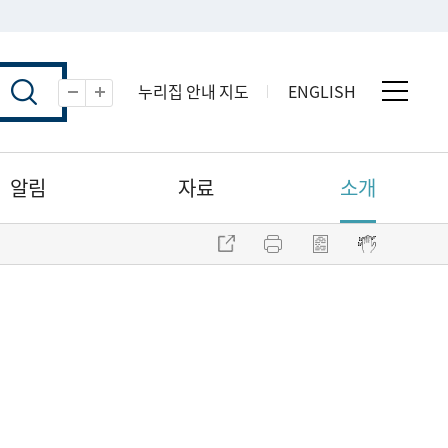
누리집 안내 지도
ENGLISH
전체 
축소
확대
알림
자료
소개
주소 복사
프린트
점자파일 내려받기
점자뷰어 보