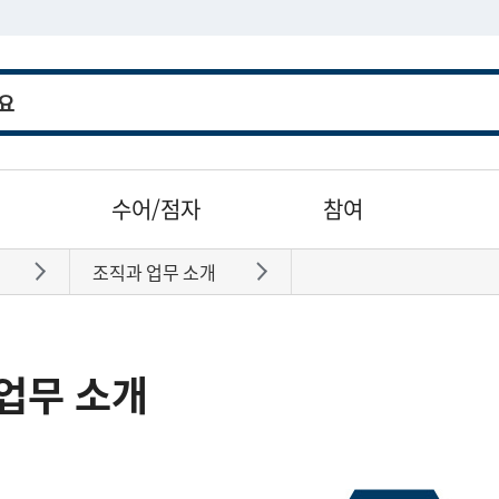
수어/점자
참여
조직과 업무 소개
바로가기
바로가기
업무 소개