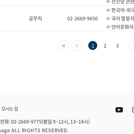
ㅇ 전산망 관련
ㅇ 한국어-외
공무직
02-2669-9650
ㅇ 국어 말뭉치
ㅇ 언어문화자원
첫 페이지
이전 페이지
1
2
3
Yout
오시는 길
전화: 02-2669-9775(평일 9~12시, 13~18시)
guage ALL RIGHTS RESERVED.