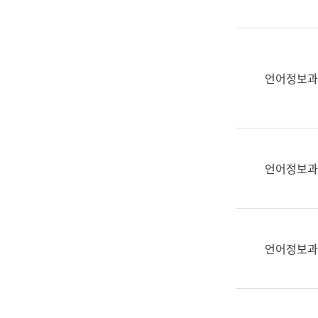
(부
획
서
운
명,
영
직
과
위/
언어정보과
공
직
공
급,
언
전
어
화,
과
담
교
언어정보과
당
육
업
연
무)
수
과
언어정보과
어
문
연
구