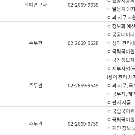
ㅇ 인공지능의
학예연구사
02-2669-9638
ㅇ 말뭉치 원자
ㅇ 과 서무 지
ㅇ 정보화 예산
ㅇ 공공데이터 
주무관
02-2669-9628
ㅇ 성과 관리(
ㅇ 국립국어원
ㅇ 국가정보자
ㅇ 세부사업(
(용어 관리 체
주무관
02-2669-9649
ㅇ 과 서무, 
ㅇ 공무직, 계
ㅇ 관서 지급
ㅇ 국립국어원
ㅇ 국립국어원
주무관
02-2669-9759
ㅇ 개인 정보 