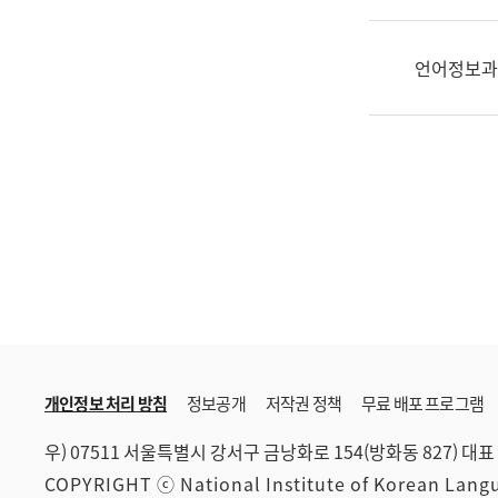
한
국
어
언어정보과
진
흥
과
수
어
점
자
진
흥
과
개인정보 처리 방침
정보공개
저작권 정책
무료 배포 프로그램
우) 07511 서울특별시 강서구 금낭화로 154(방화동 827)
대표 
COPYRIGHT ⓒ National Institute of Korean Lan