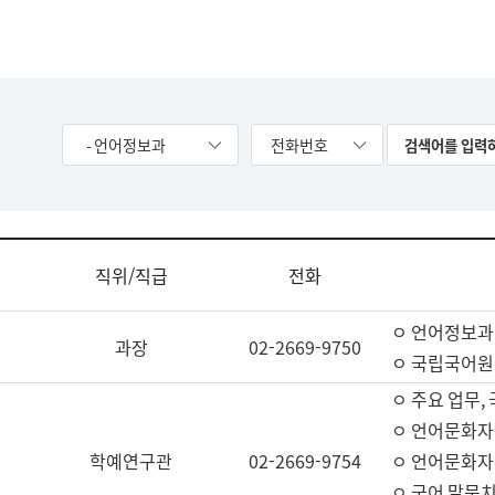
- 언어정보과
전화번호
직위/직급
전화
ㅇ 언어정보과
과장
02-2669-9750
ㅇ 국립국어원
ㅇ 주요 업무,
ㅇ 언어문화자
학예연구관
02-2669-9754
ㅇ 언어문화자
ㅇ 국어 말뭉치