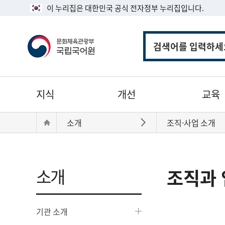
이 누리집은 대한민국 공식 전자정부 누리집입니다.
통
합
검
색
주
지식
개선
교육
메
뉴
현
Home
소개
조직·사업 소개
바로가기
재
위
치:
소개
조직과 
기관 소개