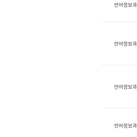
실
언어정보과
어
문
연
구
과
언어정보과
어
문
연
구
과
(사
언어정보과
전
팀)
언
어
정
언어정보과
보
과