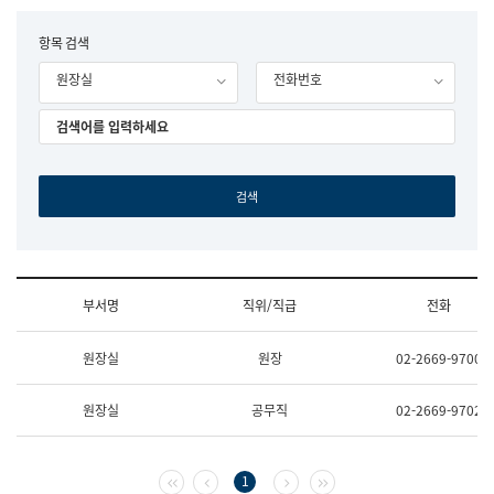
립
국
F
항목 검색
어
o
원
원장실
전화번호
r
조
m
직
도
국
어
원
원
장
기
획
연
수
부서명
직위/직급
전화
부
기
조
획
원장실
원장
02-2669-9700
직
운
및
영
업
과
원장실
공무직
02-2669-9702
무
공
소
공
개
언
(부
어
첫 페이지
이전 페이지
다음 페이지
마지막 페이지
1
서
과