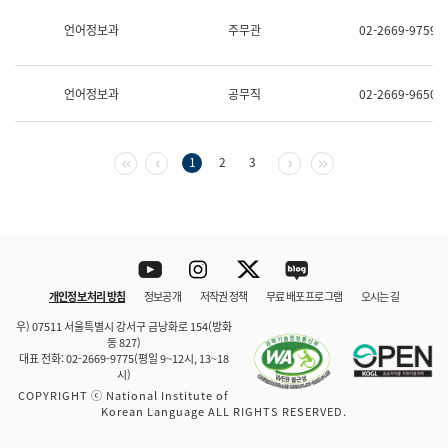
보
과
언어정보과
주무관
02-2669-9759
한
국
어
언어정보과
공무직
02-2669-9650
진
흥
과
수
첫 페이지
이전 페이지
다음 페이지
마지막 페이지
1
2
3
어
점
자
진
흥
과
Youtube
Instagram
Twitter
blog
개인정보 처리 방침
정보공개
저작권 정책
무료 배포 프로그램
오시는 길
바로 가기
문체부와 소속기관
우) 07511 서울특별시 강서구 금낭화로 154(방화
동 827)
대표 전화: 02-2669-9775(평일 9~12시, 13~18
시)
COPYRIGHT ⓒ National Institute of
Korean Language ALL RIGHTS RESERVED.