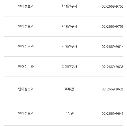
명,
교
언어정보과
학예연구사
02-2669-9751
직
육
위/
연
직
수
급,
과
언어정보과
학예연구사
02-2669-9753
전
어
화,
문
담
연
당
구
언어정보과
학예연구사
02-2669-9614
업
실
무)
어
문
연
언어정보과
학예연구사
02-2669-9638
구
과
어
문
연
언어정보과
주무관
02-2669-9628
구
과
(사
전
팀)
언어정보과
주무관
02-2669-9649
언
어
정