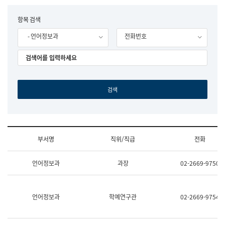
립
국
F
항목 검색
어
o
원
- 언어정보과
전화번호
r
조
m
직
도
국
어
원
원
장
기
획
연
수
부서명
직위/직급
전화
부
기
조
획
언어정보과
과장
02-2669-9750
직
운
및
영
업
과
무
공
언어정보과
학예연구관
02-2669-9754
소
공
개
언
(부
어
서
과