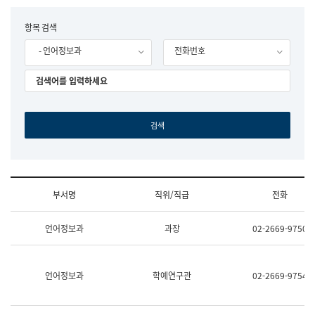
립
국
F
항목 검색
어
o
원
- 언어정보과
전화번호
r
조
m
직
도
국
어
원
원
장
기
획
연
수
부서명
직위/직급
전화
부
기
조
획
언어정보과
과장
02-2669-9750
직
운
및
영
업
과
무
공
언어정보과
학예연구관
02-2669-9754
소
공
개
언
(부
어
서
과