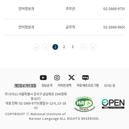
보
과
언어정보과
주무관
02-2669-9759
한
국
어
언어정보과
공무직
02-2669-9650
진
흥
과
수
첫 페이지
이전 페이지
다음 페이지
마지막 페이지
1
2
3
어
점
자
진
흥
과
Youtube
Instagram
Twitter
blog
개인정보 처리 방침
정보공개
저작권 정책
무료 배포 프로그램
오시는 길
바로 가기
문체부와 소속기관
우) 07511 서울특별시 강서구 금낭화로 154(방화
동 827)
대표 전화: 02-2669-9775(평일 9~12시, 13~18
시)
COPYRIGHT ⓒ National Institute of
Korean Language ALL RIGHTS RESERVED.