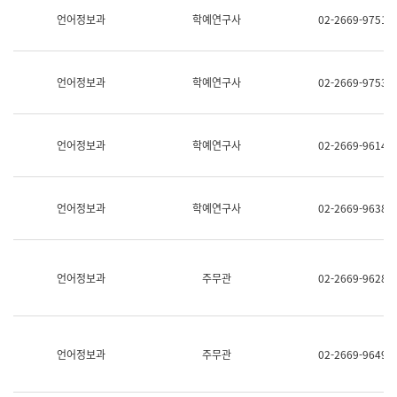
명,
교
언어정보과
학예연구사
02-2669-9751
직
육
위/
연
직
수
급,
과
언어정보과
학예연구사
02-2669-9753
전
어
화,
문
담
연
당
구
언어정보과
학예연구사
02-2669-9614
업
실
무)
어
문
연
언어정보과
학예연구사
02-2669-9638
구
과
어
문
연
언어정보과
주무관
02-2669-9628
구
과
(사
전
팀)
언어정보과
주무관
02-2669-9649
언
어
정