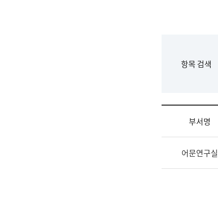
국
립
국
어
원
F
항목 검색
조
o
직
r
도
m
국
어
부서명
원
원
조
장
어문연구실
직
기
및
획
업
연
무
수
소
부
개
기