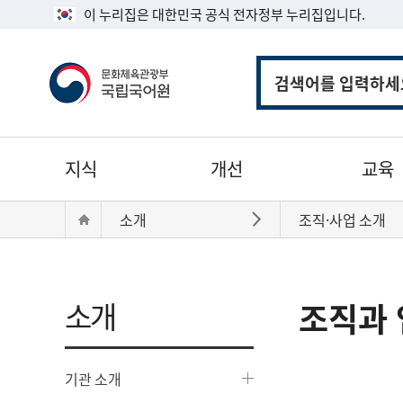
이 누리집은 대한민국 공식 전자정부 누리집입니다.
통
합
검
색
주
지식
개선
교육
메
뉴
현
Home
소개
조직·사업 소개
바로가기
재
위
치:
소개
조직과 
기관 소개