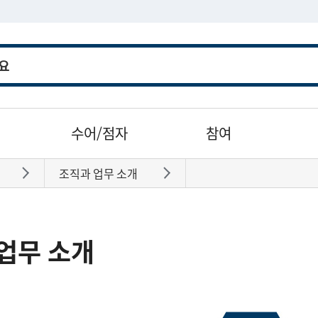
수어/점자
참여
조직과 업무 소개
바로가기
바로가기
업무 소개