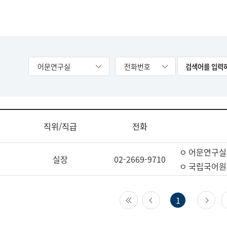
어문연구실
전화번호
직위/직급
전화
ㅇ 어문연구실
실장
02-2669-9710
ㅇ 국립국어원
첫 페이지
이전 페이지
다
1