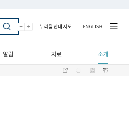
누리집 안내 지도
ENGLISH
전체 
축소
확대
알림
자료
소개
주소 복사
프린트
점자파일 내려받기
점자뷰어 보