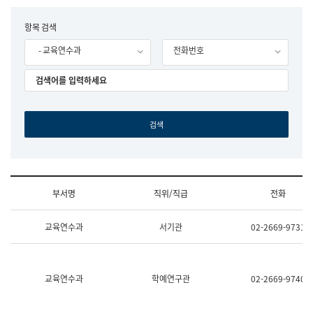
립
국
F
항목 검색
어
o
원
- 교육연수과
전화번호
r
조
m
직
도
국
어
원
원
장
기
획
연
수
부서명
직위/직급
전화
부
기
조
획
교육연수과
서기관
02-2669-9731
직
운
및
영
업
과
무
공
소
공
교육연수과
학예연구관
02-2669-9740
개
언
(부
어
서
과