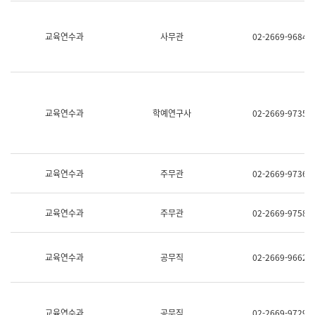
명,
교
직
육
위/
연
교육연수과
사무관
02-2669-9684
직
수
급,
과
전
어
화,
문
담
연
당
구
교육연수과
학예연구사
02-2669-9735
업
실
무)
어
문
연
구
교육연수과
주무관
02-2669-9736
과
어
문
교육연수과
주무관
02-2669-9758
연
구
과
(사
교육연수과
공무직
02-2669-9662
전
팀)
언
어
정
교육연수과
공무직
02-2669-9729