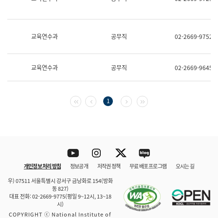
보
과
한
국
교육연수과
공무직
02-2669-9752
어
진
흥
과
교육연수과
공무직
02-2669-9645
수
어
점
자
첫 페이지
이전 페이지
다음 페이지
마지막 페이지
1
진
흥
과
Youtube
Instagram
Twitter
blog
개인정보 처리 방침
정보공개
저작권 정책
무료 배포 프로그램
오시는 길
바로 가기
문체부와 소속기관
우) 07511 서울특별시 강서구 금낭화로 154(방화
동 827)
대표 전화: 02-2669-9775(평일 9~12시, 13~18
시)
COPYRIGHT ⓒ National Institute of