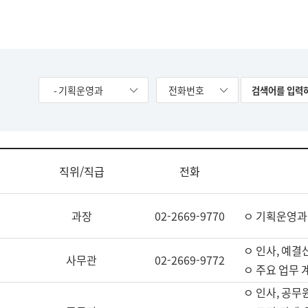
- 기획운영과
전화번호
직위/직급
전화
과장
02-2669-9770
ㅇ 기획운영과
ㅇ 인사, 예결산
사무관
02-2669-9772
ㅇ 주요 업무 
ㅇ 인사, 공무