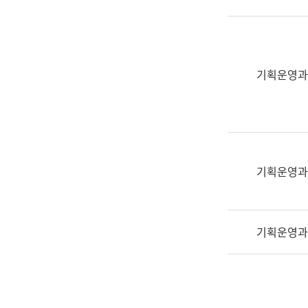
실
어
문
연
구
기획운영과
과
어
문
연
구
과
기획운영과
(사
전
팀)
기획운영과
언
어
정
보
과