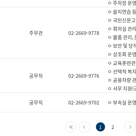
ㅇ 주차장 운
ㅇ 을지연습 
ㅇ 국민신문고,
ㅇ 회의실 관리
주무관
02-2669-9778
ㅇ 물품 관리,
ㅇ 보안 및 당
ㅇ 상조회 운
ㅇ 교육훈련관
ㅇ 선택적 복지
공무직
02-2669-9776
ㅇ 공용차량 관
ㅇ 서무 지원(
공무직
02-2669-9702
ㅇ 부속실 운
첫 페이지
이전 페이지
1
2