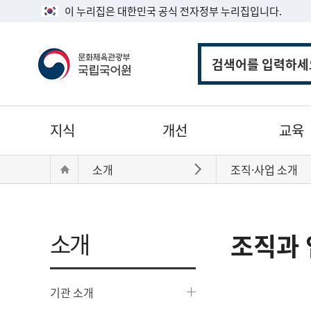
이 누리집은 대한민국 공식 전자정부 누리집입니다.
통
합
검
색
주
지식
개선
교육
메
뉴
현
Home
소개
조직·사업 소개
바로가기
재
위
치:
소개
조직과 
기관 소개