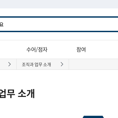
수어/점자
참여
조직과 업무 소개
바로가기
바로가기
업무 소개