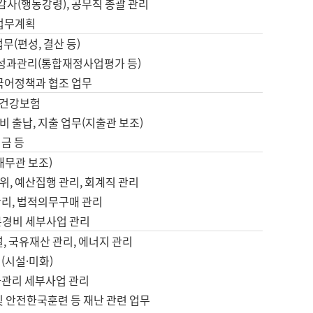
 감사(행동강령), 공무직 총괄 관리
 업무계획
업무(편성, 결산 등)
, 성과관리(통합재정사업평가 등)
 국어정책과 협조 업무
, 건강보험
 출납, 지출 업무(지출관 보조)
금 등
재무관 보조)
, 예산집행 관리, 회계직 관리
관리, 법적의무구매 관리
본경비 세부사업 관리
설, 국유재산 관리, 에너지 관리
(시설·미화)
사관리 세부사업 관리
및 안전한국훈련 등 재난 관련 업무