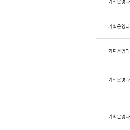
기획운영과
(부
획
서
운
명,
영
직
기획운영과
과
위/
공
직
공
급,
언
기획운영과
전
어
화,
과
담
교
당
육
기획운영과
업
연
무)
수
과
어
문
기획운영과
연
구