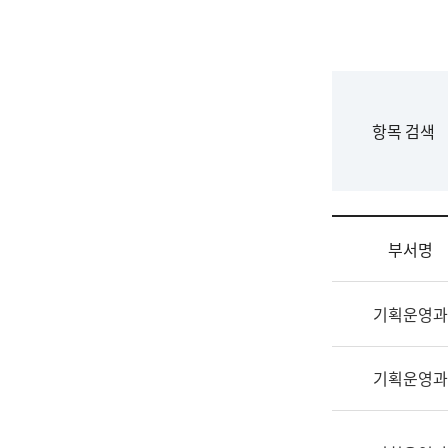
국
립
국
어
원
F
항목 검색
조
o
직
r
도
m
국
어
부서명
원
원
조
장
기획운영과
직
기
및
획
업
연
기획운영과
무
수
소
부
개
기