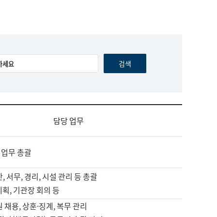
담당 업무
 업무 총괄
, 서무, 경리, 시설 관리 등 총괄
계획, 기관장 회의 등
원 채용, 상훈·징계, 복무 관리