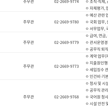
주무관
02-2669-9774
ㅇ 조직·직제,
ㅇ 자체평가,
ㅇ 예산 관련 
주무관
02-2669-9780
ㅇ 국회 업무
ㅇ 서무업무,
ㅇ 급여, 연금
주무관
02-2669-9779
ㅇ 관서운영경비
ㅇ 공무직 퇴직
ㅇ 계약 업무(
ㅇ 지출원인행위
주무관
02-2669-9773
ㅇ 세입징수 
ㅇ 인건비·기
ㅇ 청사 및 시
ㅇ 공무직 관리
주무관
02-2669-9768
ㅇ 국어원 청
ㅇ 시설 안전 