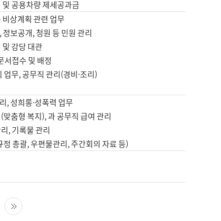
영 및 공용차량 제세공과금
등 비상계획 관련 업무
 정보공개, 청원 등 민원 관리
 및 강당 대관
 문서접수 및 배정
직 업무, 공무직 관리(경비·조리)
영
리, 성희롱·성폭력 업무
(맞춤형 복지), 과 공무직 급여 관리
리, 기록물 관리
규정 총괄, 우편물관리, 주간회의 자료 등)
영
다음 페이지
마지막 페이지