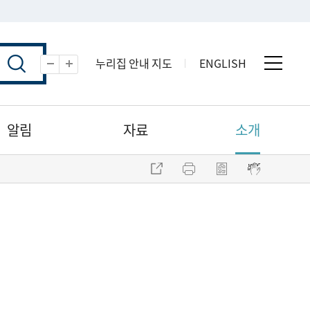
누리집 안내 지도
ENGLISH
전체 
축소
확대
알림
자료
소개
주소 복사
프린트
점자파일 내려받기
점자뷰어 보