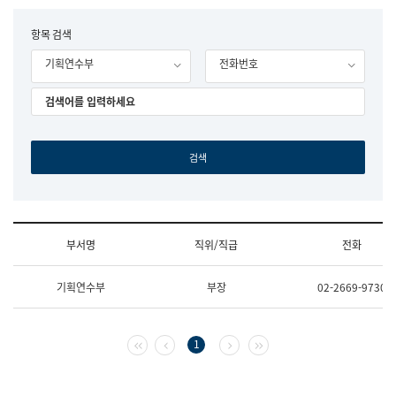
립
국
F
항목 검색
어
o
원
기획연수부
전화번호
r
조
m
직
도
국
어
원
원
장
기
획
연
수
부서명
직위/직급
전화
부
기
조
획
기획연수부
부장
02-2669-9730
직
운
및
영
업
과
무
공
첫 페이지
이전 페이지
다음 페이지
마지막 페이지
1
소
공
개
언
(부
어
서
과