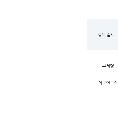
국
립
국
어
원
F
항목 검색
조
o
직
r
도
m
국
어
부서명
원
원
조
장
어문연구실
직
기
및
획
업
연
무
수
소
부
개
기