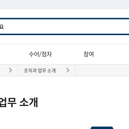
수어/점자
참여
조직과 업무 소개
바로가기
바로가기
업무 소개