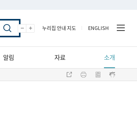
누리집 안내 지도
ENGLISH
전체 
축소
확대
알림
자료
소개
주소 복사
프린트
점자파일 내려받기
점자뷰어 보