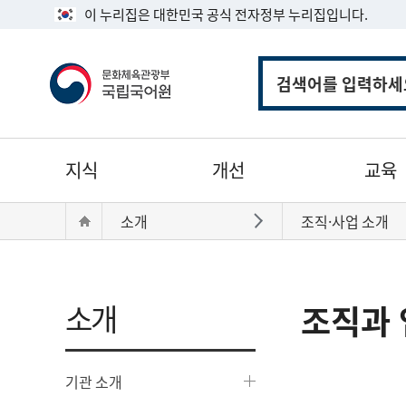
이 누리집은 대한민국 공식 전자정부 누리집입니다.
통
합
검
색
주
지식
개선
교육
메
뉴
현
Home
소개
조직·사업 소개
바로가기
재
위
치:
소개
조직과 
기관 소개