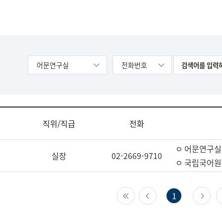
어문연구실
전화번호
직위/직급
전화
ㅇ 어문연구실
실장
02-2669-9710
ㅇ 국립국어원
첫 페이지
이전 페이지
다
1