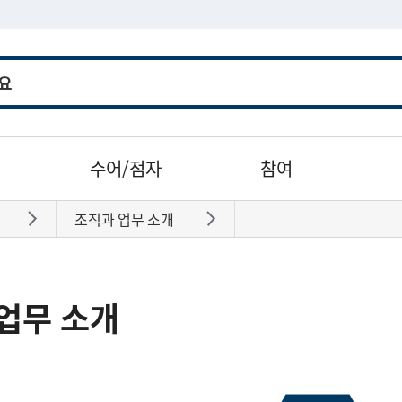
수어/점자
참여
조직과 업무 소개
바로가기
바로가기
업무 소개