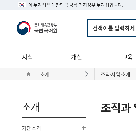
이 누리집은 대한민국 공식 전자정부 누리집입니다.
통
합
검
색
주
지식
개선
교육
메
뉴
현
Home
소개
조직·사업 소개
바로가기
재
위
치:
소개
조직과 
기관 소개