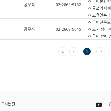
ㅇ 국어문화학
공무직
02-2669-9752
ㅇ 글쓰기 대회
ㅇ 교육연수과
ㅇ 국어전문도
공무직
02-2669-9645
ㅇ 도서 정리·
ㅇ 국어 관련
첫 페이지
이전 페이지
다
1
Yout
오시는 길