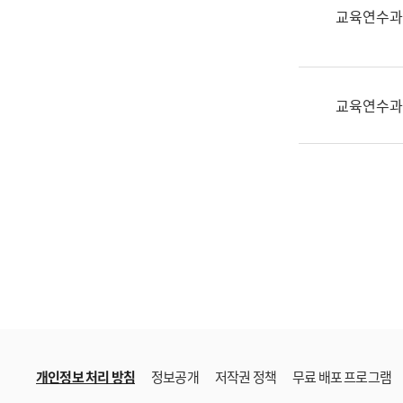
한
교육연수과
국
어
진
흥
교육연수과
과
수
어
점
자
진
흥
과
개인정보 처리 방침
정보공개
저작권 정책
무료 배포 프로그램