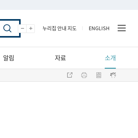
누리집 안내 지도
ENGLISH
전체 
축소
확대
알림
자료
소개
주소 복사
프린트
점자파일 내려받기
점자뷰어 보