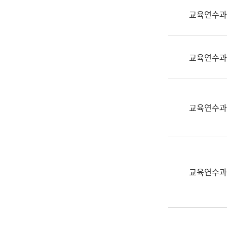
실
교육연수과
어
문
연
구
교육연수과
과
어
문
연
교육연수과
구
과
(사
전
팀)
교육연수과
언
어
정
보
과