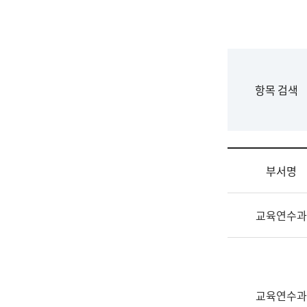
국
립
국
어
원
F
항목 검색
조
o
직
r
도
m
국
어
부서명
원
원
조
장
교육연수과
직
기
및
획
업
연
무
수
소
부
교육연수과
개
기