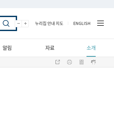
누리집 안내 지도
ENGLISH
전체 
축소
확대
알림
자료
소개
주소 복사
프린트
점자파일 내려받기
점자뷰어 보