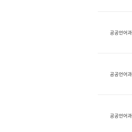
(부
획
서
운
명,
영
직
과
위/
공공언어과
공
직
공
급,
언
전
어
화,
과
담
교
공공언어과
당
육
업
연
무)
수
과
어
문
공공언어과
연
구