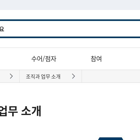
수어/점자
참여
조직과 업무 소개
바로가기
바로가기
업무 소개