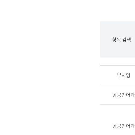
국
립
국
어
원
F
항목 검색
조
o
직
r
도
m
국
어
부서명
원
원
조
장
공공언어과
직
기
및
획
업
연
무
수
소
공공언어과
부
개
기