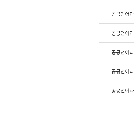
실
어
공공언어과
문
연
구
공공언어과
과
어
문
공공언어과
연
구
공공언어과
과
(사
전
공공언어과
팀)
언
어
정
보
과