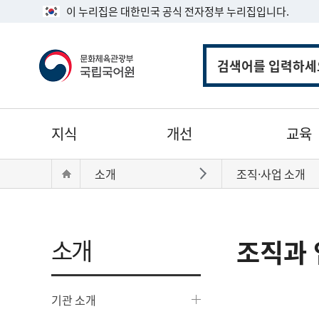
이 누리집은 대한민국 공식 전자정부 누리집입니다.
통
합
검
색
주
지식
개선
교육
메
뉴
현
Home
소개
조직·사업 소개
바로가기
재
위
치:
소개
조직과 
기관 소개