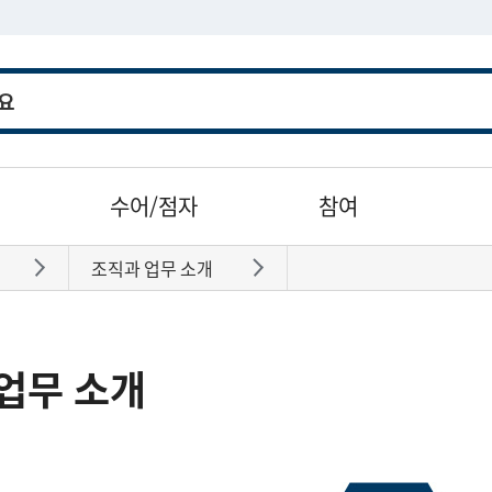
수어/점자
참여
조직과 업무 소개
바로가기
바로가기
업무 소개