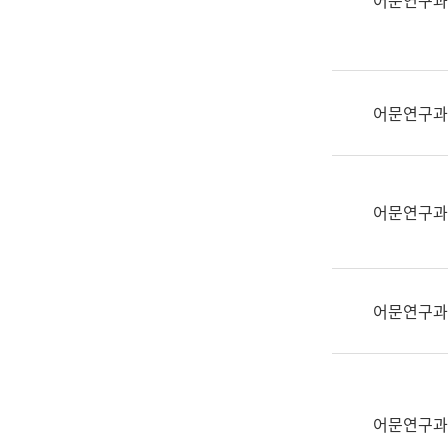
어문연구과
실
어
문
연
구
어문연구과
과
어
문
연
어문연구과
구
과
(사
전
어문연구과
팀)
언
어
정
보
어문연구과
과