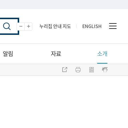
누리집 안내 지도
ENGLISH
전체 
축소
확대
알림
자료
소개
주소 복사
프린트
점자파일 내려받기
점자뷰어 보