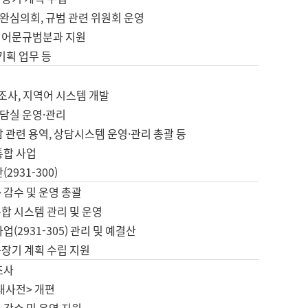
완심의회, 규범 관련 위원회 운영
 어문규범분과 지원
 기획 업무 등
업
 조사, 지역어 시스템 개발
담실 운영·관리
 관련 용역, 상담시스템 운영·관리 총괄 등
통합 사업
2931-300)
 감수 및 운영 총괄
합 시스템 관리 및 운영
업(2931-305) 관리 및 예결산
중장기 계획 수립 지원
조사
대사전> 개편