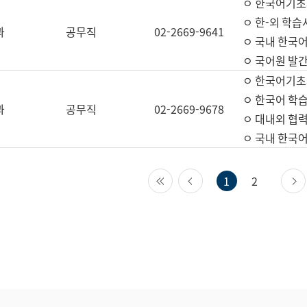
ㅇ 한국어기초
ㅇ 한-외 학습
과
공무직
02-2669-9641
ㅇ 국내 한국
ㅇ 국어원 발간
ㅇ 한국어기초
ㅇ 한국어 학
과
공무직
02-2669-9678
ㅇ 대내외 협력
ㅇ 국내 한국
첫 페이지
이전 페이지
1
2