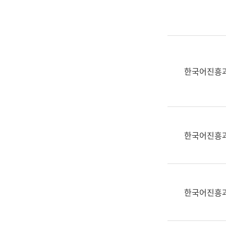
실
어
문
연
구
과
한국어진흥
어
문
연
구
과
한국어진흥
(사
전
팀)
언
어
한국어진흥
정
보
과