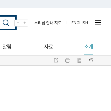
누리집 안내 지도
ENGLISH
전체 
축소
확대
알림
자료
소개
주소 복사
프린트
점자파일 내려받기
점자뷰어 보