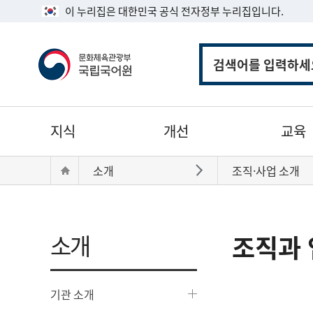
이 누리집은 대한민국 공식 전자정부 누리집입니다.
통
합
검
색
주
지식
개선
교육
메
뉴
현
Home
소개
조직·사업 소개
바로가기
재
위
치:
소개
조직과 
기관 소개