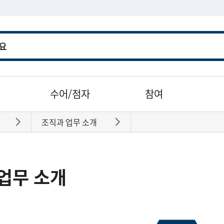
수어/점자
참여
조직과 업무 소개
바로가기
바로가기
업무 소개