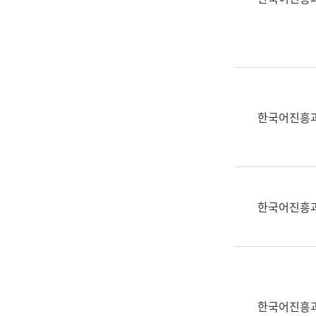
(부
획
서
운
명,
영
직
과
위/
공
직
공
급,
언
한국어진흥
전
어
화,
과
담
교
당
육
업
연
한국어진흥
무)
수
과
어
문
연
구
한국어진흥