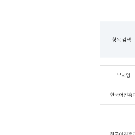
국
립
국
어
원
F
항목 검색
조
o
직
r
도
m
국
어
부서명
원
원
조
장
한국어진흥
직
기
및
획
업
연
무
수
소
부
개
기
한국어진흥