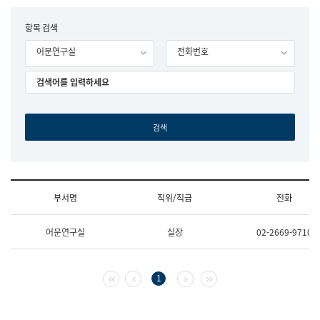
립
국
F
항목 검색
어
o
원
어문연구실
전화번호
r
조
m
직
도
국
어
원
원
장
기
획
연
수
부서명
직위/직급
전화
부
기
조
획
어문연구실
실장
02-2669-9710
직
운
및
영
업
과
무
공
첫 페이지
이전 페이지
다음 페이지
마지막 페이지
1
소
공
개
언
(부
어
서
과