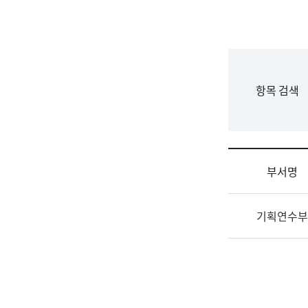
국
립
국
어
원
F
항목 검색
조
o
직
r
도
m
국
어
부서명
원
원
조
장
기획연수부
직
기
및
획
업
연
무
수
소
부
개
기