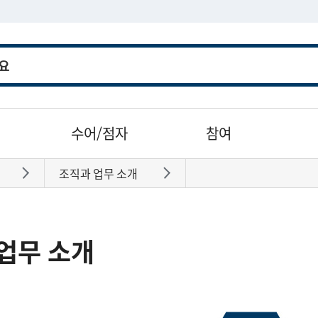
수어/점자
참여
조직과 업무 소개
바로가기
바로가기
업무 소개