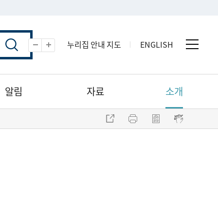
누리집 안내 지도
ENGLISH
전체 
축소
확대
알림
자료
소개
주소 복사
프린트
점자파일 내려받기
점자뷰어 보