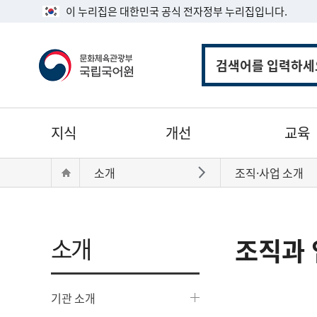
이 누리집은 대한민국 공식 전자정부 누리집입니다.
통
합
검
색
주
지식
개선
교육
메
뉴
현
Home
소개
조직·사업 소개
바로가기
재
위
치:
소개
조직과 
기관 소개