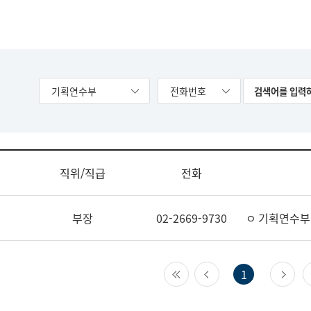
기획연수부
전화번호
직위/직급
전화
부장
02-2669-9730
ㅇ 기획연수부
첫 페이지
이전 페이지
다
1