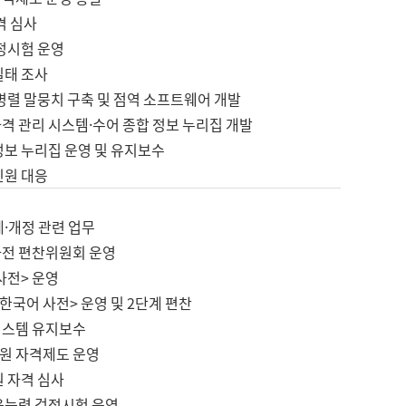
격 심사
검정시험 운영
실태 조사
병렬 말뭉치 구축 및 점역 소프트웨어 개발
격 관리 시스템·수어 종합 정보 누리집 개발
정보 누리집 운영 및 유지보수
민원 대응
제·개정 관련 업무
사전 편찬위원회 운영
사전> 운영
한국어 사전> 운영 및 2단계 편찬
시스템 유지보수
원 자격제도 운영
원 자격 심사
육능력 검정시험 운영