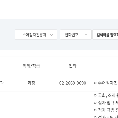
- 수어점자진흥과
전화번호
직위/직급
전화
과
과장
02-2669-9690
ㅇ 수어점자진
ㅇ 국회, 조직 
ㅇ 점자 법규 
ㅇ 점자 규범 
ㅇ 점자교원 