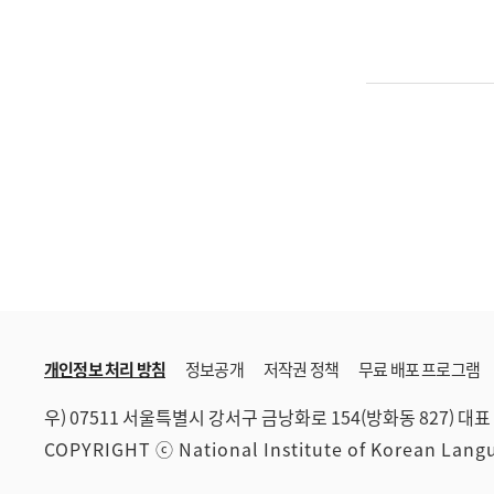
개인정보 처리 방침
정보공개
저작권 정책
무료 배포 프로그램
우) 07511 서울특별시 강서구 금낭화로 154(방화동 827)
대표 
COPYRIGHT ⓒ National Institute of Korean Lan