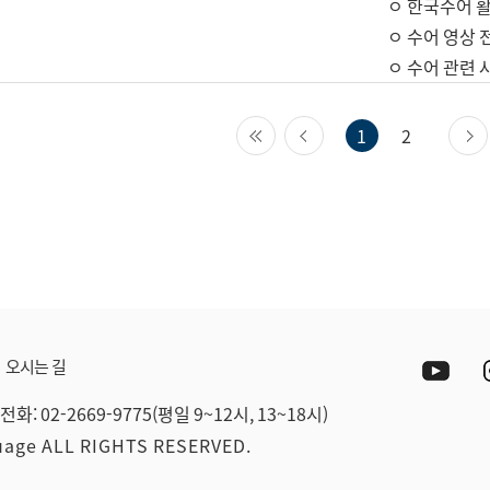
ㅇ 한국수어 활
ㅇ 수어 영상 
ㅇ 수어 관련 
첫 페이지
이전 페이지
1
2
Yout
오시는 길
전화: 02-2669-9775(평일 9~12시, 13~18시)
guage ALL RIGHTS RESERVED.