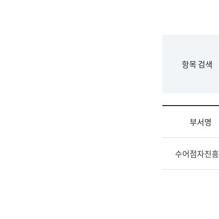
국
립
국
어
원
F
항목 검색
조
o
직
r
도
m
국
어
부서명
원
원
조
장
수어점자진흥
직
기
및
획
업
연
무
수
소
부
개
기