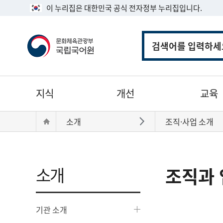
이 누리집은 대한민국 공식 전자정부 누리집입니다.
통
합
검
색
주
지식
개선
교육
메
뉴
현
Home
소개
조직·사업 소개
바로가기
재
위
치:
소개
조직과 
기관 소개