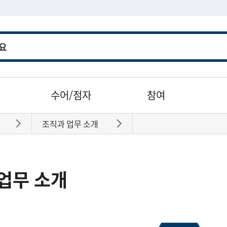
수어/점자
참여
조직과 업무 소개
바로가기
바로가기
업무 소개