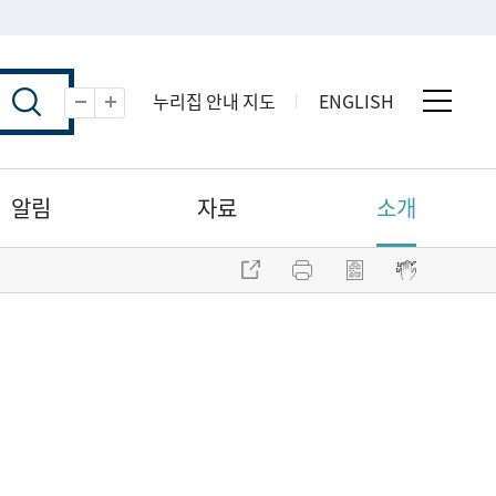
누리집 안내 지도
ENGLISH
전체 
축소
확대
알림
자료
소개
주소 복사
프린트
점자파일 내려받기
점자뷰어 보