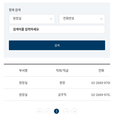
립
국
F
항목 검색
어
o
원
원장실
전화번호
r
조
m
직
도
국
어
원
원
장
기
획
연
수
부서명
직위/직급
전화
부
기
조
획
원장실
원장
02-2669-9700
직
운
및
영
업
과
원장실
공무직
02-2669-9702
무
공
소
공
개
언
(부
어
첫 페이지
이전 페이지
다음 페이지
마지막 페이지
1
서
과