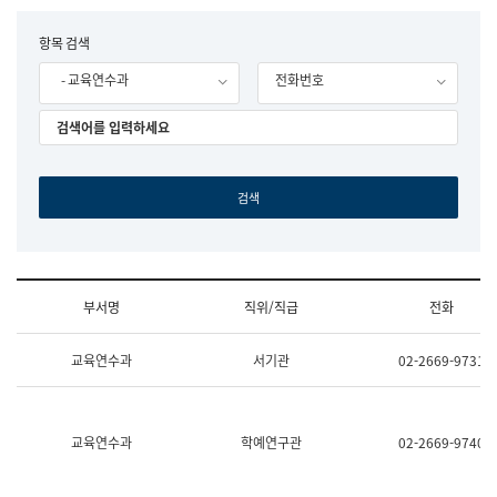
립
국
F
항목 검색
어
o
원
- 교육연수과
전화번호
r
조
m
직
도
국
어
원
원
장
기
획
연
수
부서명
직위/직급
전화
부
기
조
획
교육연수과
서기관
02-2669-9731
직
운
및
영
업
과
무
공
소
공
교육연수과
학예연구관
02-2669-9740
개
언
(부
어
서
과