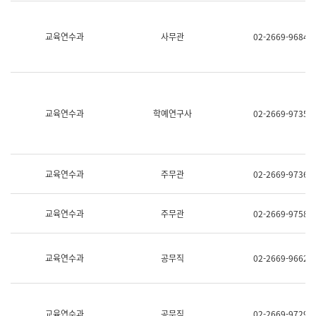
명,
교
직
육
위/
연
교육연수과
사무관
02-2669-9684
직
수
급,
과
전
어
화,
문
담
연
당
구
교육연수과
학예연구사
02-2669-9735
업
실
무)
어
문
연
구
교육연수과
주무관
02-2669-9736
과
어
문
교육연수과
주무관
02-2669-9758
연
구
과
(사
교육연수과
공무직
02-2669-9662
전
팀)
언
어
정
교육연수과
공무직
02-2669-9729