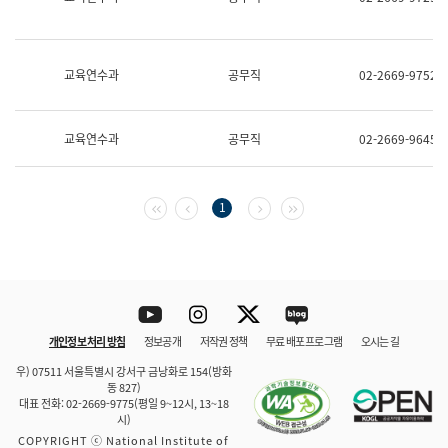
보
과
한
국
교육연수과
공무직
02-2669-9752
어
진
흥
과
교육연수과
공무직
02-2669-9645
수
어
점
자
첫 페이지
이전 페이지
다음 페이지
마지막 페이지
1
진
흥
과
Youtube
Instagram
Twitter
blog
개인정보 처리 방침
정보공개
저작권 정책
무료 배포 프로그램
오시는 길
바로 가기
문체부와 소속기관
우) 07511 서울특별시 강서구 금낭화로 154(방화
동 827)
대표 전화: 02-2669-9775(평일 9~12시, 13~18
시)
COPYRIGHT ⓒ National Institute of