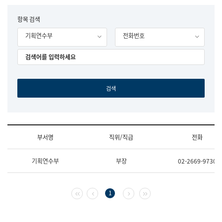
립
국
F
항목 검색
어
o
원
기획연수부
전화번호
r
조
m
직
도
국
어
원
원
장
기
획
연
수
부서명
직위/직급
전화
부
기
조
획
기획연수부
부장
02-2669-9730
직
운
및
영
업
과
무
공
첫 페이지
이전 페이지
다음 페이지
마지막 페이지
1
소
공
개
언
(부
어
서
과