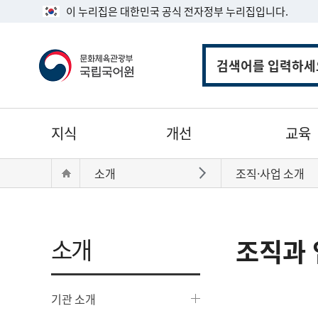
이 누리집은 대한민국 공식 전자정부 누리집입니다.
통
합
검
색
주
지식
개선
교육
메
뉴
현
Home
소개
조직·사업 소개
바로가기
재
위
치:
소개
조직과 
기관 소개