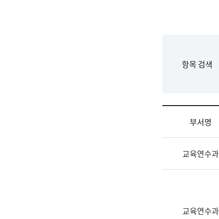
국
립
국
어
원
F
항목 검색
조
o
직
r
도
m
국
어
부서명
원
원
조
장
교육연수과
직
기
및
획
업
연
무
수
소
부
교육연수과
개
기