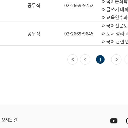
ㅇ 국어문화학
공무직
02-2669-9752
ㅇ 글쓰기 대회
ㅇ 교육연수과
ㅇ 국어전문도
공무직
02-2669-9645
ㅇ 도서 정리·
ㅇ 국어 관련
첫 페이지
이전 페이지
다
1
Yout
오시는 길