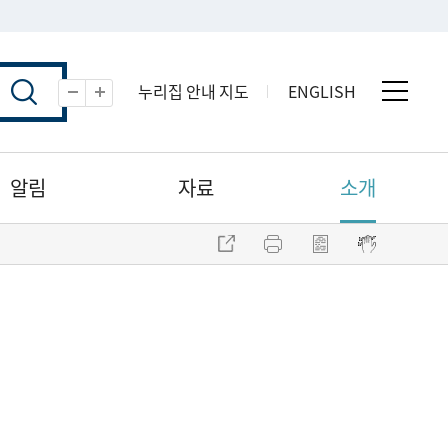
누리집 안내 지도
ENGLISH
전체 
축소
확대
알림
자료
소개
주소 복사
프린트
점자파일 내려받기
점자뷰어 보