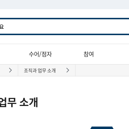
수어/점자
참여
조직과 업무 소개
바로가기
바로가기
업무 소개