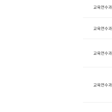
실
교육연수과
어
문
연
구
교육연수과
과
어
문
연
교육연수과
구
과
(사
전
팀)
교육연수과
언
어
정
보
과