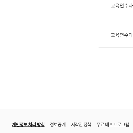
한
교육연수과
국
어
진
흥
교육연수과
과
수
어
점
자
진
흥
과
개인정보 처리 방침
정보공개
저작권 정책
무료 배포 프로그램