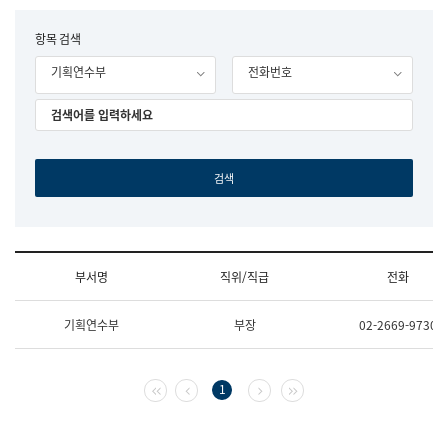
립
국
F
항목 검색
어
o
원
기획연수부
전화번호
r
조
m
직
도
국
어
원
원
장
기
획
연
수
부서명
직위/직급
전화
부
기
조
획
기획연수부
부장
02-2669-9730
직
운
및
영
업
과
무
공
첫 페이지
이전 페이지
다음 페이지
마지막 페이지
1
소
공
개
언
(부
어
서
과