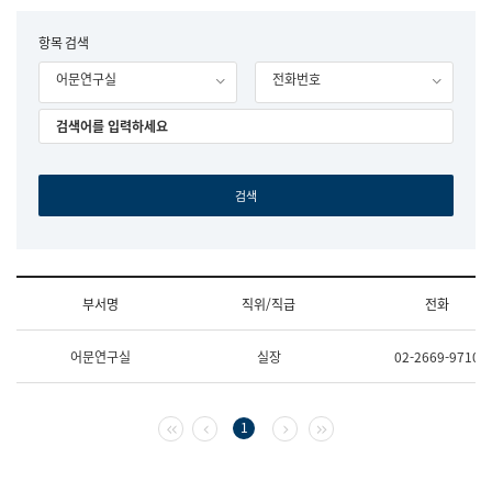
립
국
F
항목 검색
어
o
원
어문연구실
전화번호
r
조
m
직
도
국
어
원
원
장
기
획
연
수
부서명
직위/직급
전화
부
기
조
획
어문연구실
실장
02-2669-9710
직
운
및
영
업
과
무
공
첫 페이지
이전 페이지
다음 페이지
마지막 페이지
1
소
공
개
언
(부
어
서
과