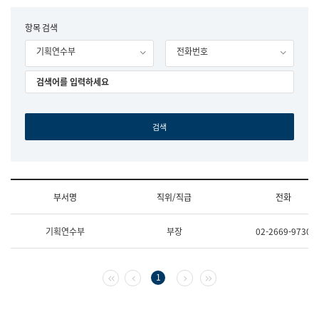
립
국
F
항목 검색
어
o
원
기획연수부
전화번호
r
조
m
직
도
국
어
원
원
장
기
획
연
수
부서명
직위/직급
전화
부
기
조
획
기획연수부
부장
02-2669-9730
직
운
및
영
업
과
무
공
첫 페이지
이전 페이지
다음 페이지
마지막 페이지
1
소
공
개
언
(부
어
서
과