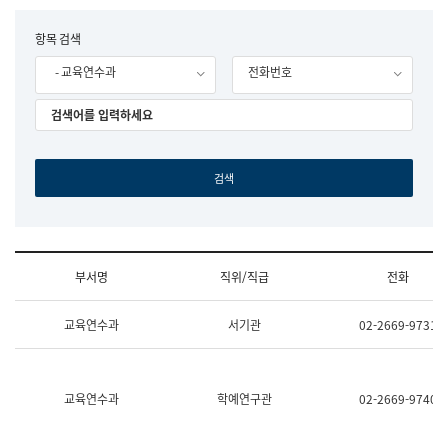
립
국
F
항목 검색
어
o
원
- 교육연수과
전화번호
r
조
m
직
도
국
어
원
원
장
기
획
연
수
부서명
직위/직급
전화
부
기
조
획
교육연수과
서기관
02-2669-9731
직
운
및
영
업
과
무
공
소
공
교육연수과
학예연구관
02-2669-9740
개
언
(부
어
서
과