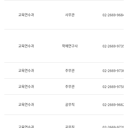
명,
교
직
육
위/
연
교육연수과
사무관
02-2669-9684
직
수
급,
과
전
어
화,
문
담
연
당
구
교육연수과
학예연구사
02-2669-9735
업
실
무)
어
문
연
구
교육연수과
주무관
02-2669-9736
과
어
문
교육연수과
주무관
02-2669-9758
연
구
과
(사
교육연수과
공무직
02-2669-9662
전
팀)
언
어
정
교육연수과
공무직
02-2669-9729