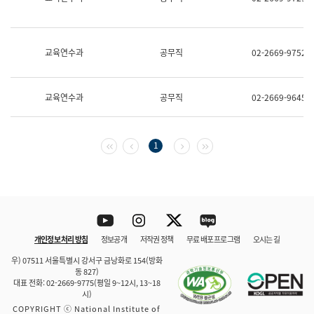
보
과
한
국
교육연수과
공무직
02-2669-9752
어
진
흥
과
교육연수과
공무직
02-2669-9645
수
어
점
자
첫 페이지
이전 페이지
다음 페이지
마지막 페이지
1
진
흥
과
Youtube
Instagram
Twitter
blog
개인정보 처리 방침
정보공개
저작권 정책
무료 배포 프로그램
오시는 길
바로 가기
문체부와 소속기관
우) 07511 서울특별시 강서구 금낭화로 154(방화
동 827)
대표 전화: 02-2669-9775(평일 9~12시, 13~18
시)
COPYRIGHT ⓒ National Institute of