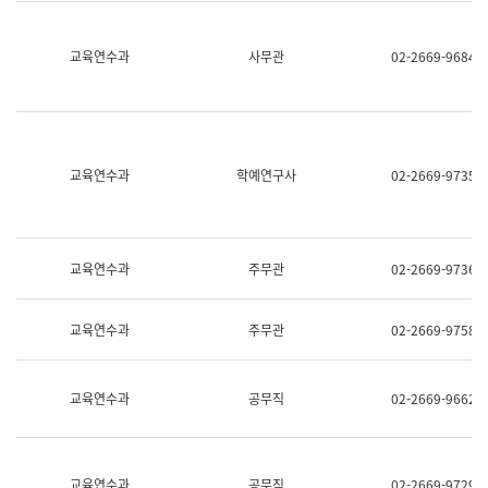
명,
교
직
육
위/
연
교육연수과
사무관
02-2669-9684
직
수
급,
과
전
어
화,
문
담
연
당
구
교육연수과
학예연구사
02-2669-9735
업
실
무)
어
문
연
구
교육연수과
주무관
02-2669-9736
과
어
문
교육연수과
주무관
02-2669-9758
연
구
과
(사
교육연수과
공무직
02-2669-9662
전
팀)
언
어
정
교육연수과
공무직
02-2669-9729