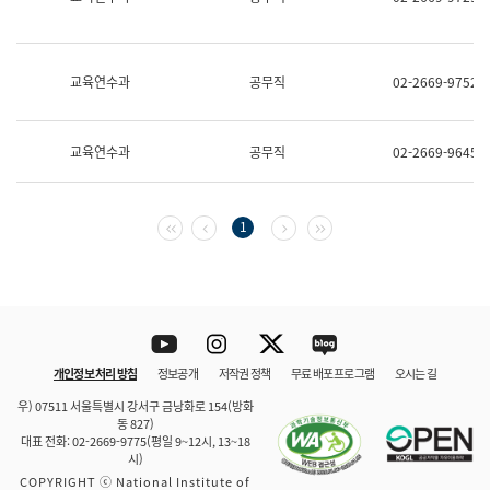
보
과
한
국
교육연수과
공무직
02-2669-9752
어
진
흥
과
교육연수과
공무직
02-2669-9645
수
어
점
자
첫 페이지
이전 페이지
다음 페이지
마지막 페이지
1
진
흥
과
Youtube
Instagram
Twitter
blog
개인정보 처리 방침
정보공개
저작권 정책
무료 배포 프로그램
오시는 길
바로 가기
문체부와 소속기관
우) 07511 서울특별시 강서구 금낭화로 154(방화
동 827)
대표 전화: 02-2669-9775(평일 9~12시, 13~18
시)
COPYRIGHT ⓒ National Institute of