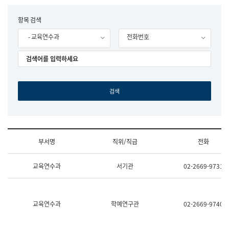
립
국
F
항목 검색
어
o
원
- 교육연수과
전화번호
r
조
m
직
도
국
어
원
원
장
기
획
연
수
부서명
직위/직급
전화
부
기
조
획
교육연수과
서기관
02-2669-9731
직
운
및
영
업
과
무
공
소
공
교육연수과
학예연구관
02-2669-9740
개
언
(부
어
서
과