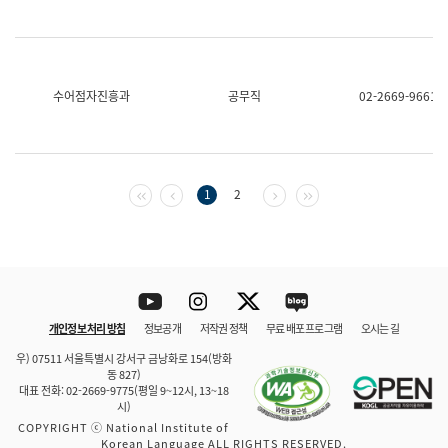
수어점자진흥과
공무직
02-2669-9661
첫 페이지
이전 페이지
다음 페이지
마지막 페이지
1
2
Youtube
Instagram
Twitter
blog
개인정보 처리 방침
정보공개
저작권 정책
무료 배포 프로그램
오시는 길
바로 가기
문체부와 소속기관
우) 07511 서울특별시 강서구 금낭화로 154(방화
동 827)
대표 전화: 02-2669-9775(평일 9~12시, 13~18
시)
COPYRIGHT ⓒ National Institute of
Korean Language ALL RIGHTS RESERVED.