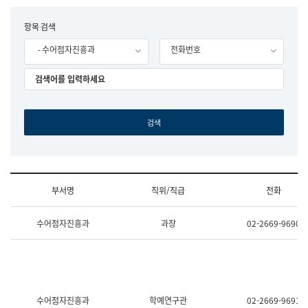
립
국
F
항목 검색
어
o
원
- 수어점자진흥과
전화번호
r
조
m
직
도
국
어
원
원
장
기
획
연
수
부서명
직위/직급
전화
부
기
조
획
수어점자진흥과
과장
02-2669-9690
직
운
및
영
업
과
무
공
소
공
개
언
(부
어
수어점자진흥과
학예연구관
02-2669-9691
서
과