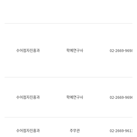
명,
교
직
육
위/
연
직
수
급,
과
전
어
화,
문
담
연
당
구
수어점자진흥과
학예연구사
02-2669-9698
업
실
무)
어
문
연
구
과
어
문
연
수어점자진흥과
학예연구사
02-2669-9696
구
과
(사
전
팀)
언
어
수어점자진흥과
주무관
02-2669-9613
정