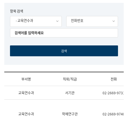
립
국
F
항목 검색
어
o
원
- 교육연수과
전화번호
r
조
m
직
도
국
어
원
원
장
기
획
연
수
부서명
직위/직급
전화
부
기
조
획
교육연수과
서기관
02-2669-9731
직
운
및
영
업
과
무
공
소
공
교육연수과
학예연구관
02-2669-9740
개
언
(부
어
서
과