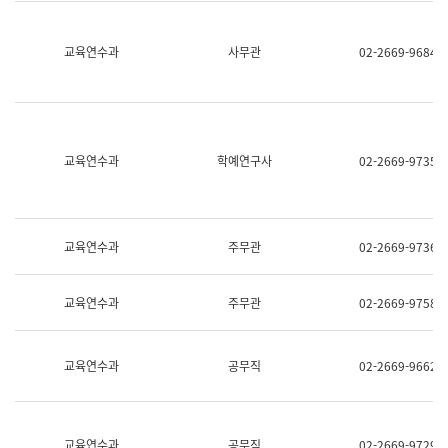
명,
교
직
육
위/
연
교육연수과
사무관
02-2669-9684
직
수
급,
과
전
어
화,
문
담
연
당
구
교육연수과
학예연구사
02-2669-9735
업
실
무)
어
문
연
구
교육연수과
주무관
02-2669-9736
과
어
문
교육연수과
주무관
02-2669-9758
연
구
과
(사
교육연수과
공무직
02-2669-9662
전
팀)
언
어
정
교육연수과
공무직
02-2669-9729