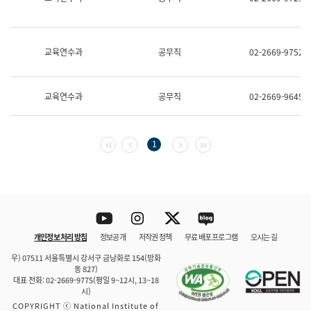
보
과
한
국
교육연수과
공무직
02-2669-9752
어
진
흥
과
교육연수과
공무직
02-2669-9645
수
어
점
자
첫 페이지
이전 페이지
다음 페이지
마지막 페이지
1
진
흥
과
Youtube
Instagram
Twitter
blog
개인정보 처리 방침
정보공개
저작권 정책
무료 배포 프로그램
오시는 길
바로 가기
문체부와 소속기관
우) 07511 서울특별시 강서구 금낭화로 154(방화
동 827)
대표 전화: 02-2669-9775(평일 9~12시, 13~18
시)
COPYRIGHT ⓒ National Institute of