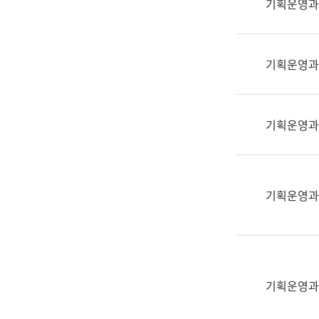
기획운영과
(부
획
서
운
명,
영
직
기획운영과
과
위/
공
직
공
급,
언
기획운영과
전
어
화,
과
담
교
당
육
기획운영과
업
연
무)
수
과
어
문
기획운영과
연
구