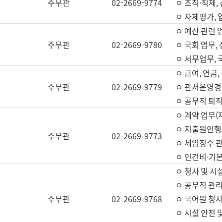
주무관
02-2669-9774
ㅇ 조직·직제,
ㅇ 자체평가,
ㅇ 예산 관련 
주무관
02-2669-9780
ㅇ 국회 업무
ㅇ 서무업무,
ㅇ 급여, 연금
주무관
02-2669-9779
ㅇ 관서운영경비
ㅇ 공무직 퇴직
ㅇ 계약 업무(
ㅇ 지출원인행위
주무관
02-2669-9773
ㅇ 세입징수 
ㅇ 인건비·기
ㅇ 청사 및 시
ㅇ 공무직 관리
주무관
02-2669-9768
ㅇ 국어원 청
ㅇ 시설 안전 