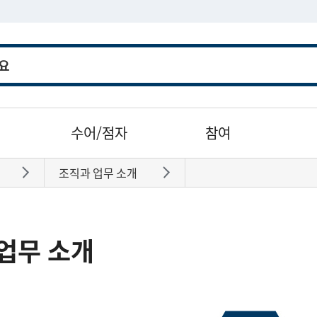
수어/점자
참여
조직과 업무 소개
바로가기
바로가기
업무 소개