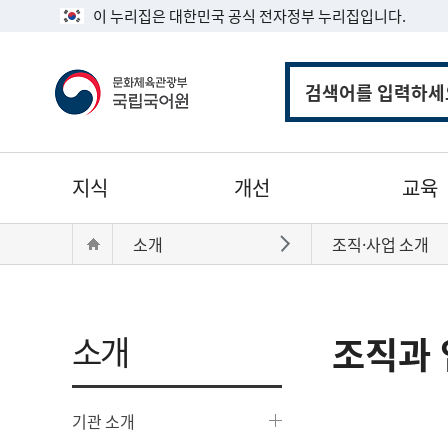
이 누리집은 대한민국 공식 전자정부 누리집입니다.
통
합
검
색
주
지식
개선
교육
메
뉴
현
Home
소개
조직·사업 소개
바로가기
재
위
치:
소개
조직과 
기관 소개