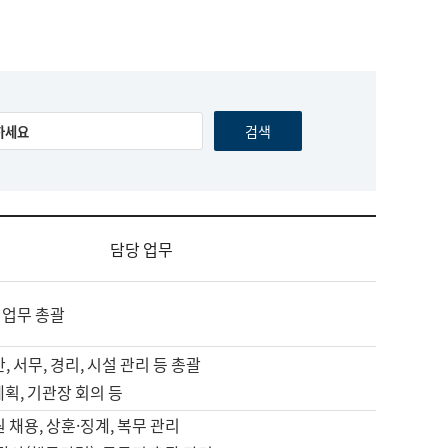
담당 업무
 업무 총괄
, 서무, 경리, 시설 관리 등 총괄
계획, 기관장 회의 등
원 채용, 상훈·징계, 복무 관리