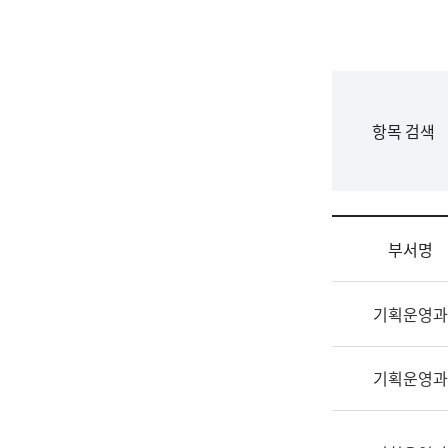
국
립
국
어
원
F
항목 검색
조
o
직
r
도
m
국
어
부서명
원
원
조
장
기획운영과
직
기
및
획
업
연
기획운영과
무
수
소
부
개
기