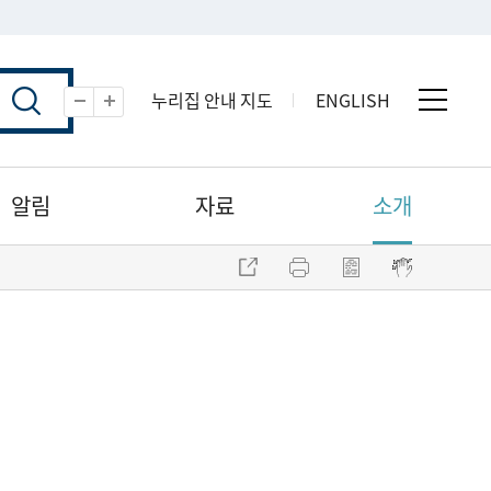
누리집 안내 지도
ENGLISH
전체 
축소
확대
알림
자료
소개
주소 복사
프린트
점자파일 내려받기
점자뷰어 보