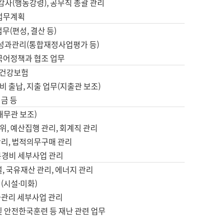
 감사(행동강령), 공무직 총괄 관리
 업무계획
업무(편성, 결산 등)
, 성과관리(통합재정사업평가 등)
 국어정책과 협조 업무
, 건강보험
 출납, 지출 업무(지출관 보조)
금 등
재무관 보조)
, 예산집행 관리, 회계직 관리
관리, 법적의무구매 관리
본경비 세부사업 관리
설, 국유재산 관리, 에너지 관리
(시설·미화)
사관리 세부사업 관리
및 안전한국훈련 등 재난 관련 업무