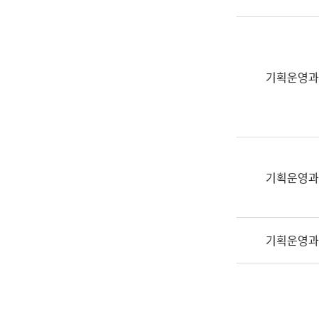
실
어
문
연
구
기획운영과
과
어
문
연
구
과
기획운영과
(사
전
팀)
기획운영과
언
어
정
보
과