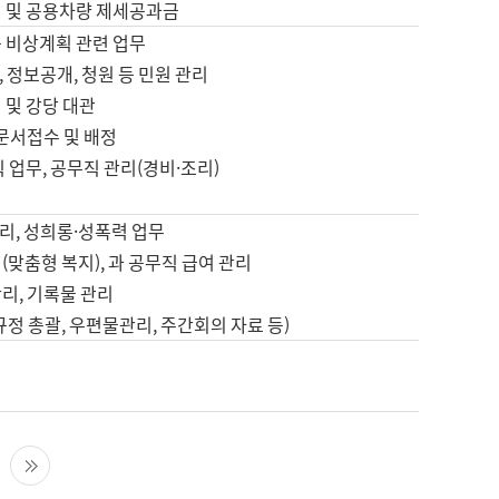
영 및 공용차량 제세공과금
등 비상계획 관련 업무
 정보공개, 청원 등 민원 관리
 및 강당 대관
 문서접수 및 배정
직 업무, 공무직 관리(경비·조리)
영
리, 성희롱·성폭력 업무
(맞춤형 복지), 과 공무직 급여 관리
리, 기록물 관리
규정 총괄, 우편물관리, 주간회의 자료 등)
영
다음 페이지
마지막 페이지