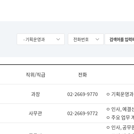
- 기획운영과
전화번호
직위/직급
전화
과장
02-2669-9770
ㅇ 기획운영과
ㅇ 인사, 예결산
사무관
02-2669-9772
ㅇ 주요 업무 
ㅇ 인사, 공무