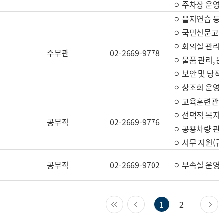
ㅇ 주차장 운
ㅇ 을지연습 
ㅇ 국민신문고,
ㅇ 회의실 관리
주무관
02-2669-9778
ㅇ 물품 관리,
ㅇ 보안 및 당
ㅇ 상조회 운
ㅇ 교육훈련관
ㅇ 선택적 복지
공무직
02-2669-9776
ㅇ 공용차량 관
ㅇ 서무 지원(
공무직
02-2669-9702
ㅇ 부속실 운
첫 페이지
이전 페이지
1
2